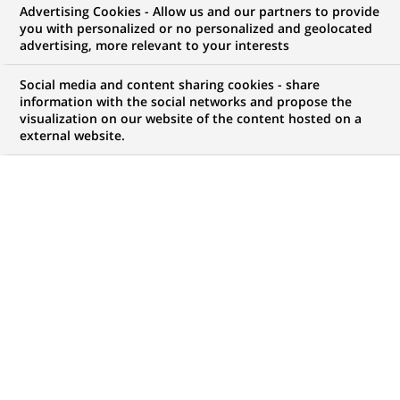
Advertising Cookies - Allow us and our partners to provide
you with personalized or no personalized and geolocated
advertising, more relevant to your interests
Mon espace candidat
Social media and content sharing cookies - share
information with the social networks and propose the
Suivre l'avancement de ma candidature,
visualization on our website of the content hosted on a
(Ce
transmettre des documents...
external website.
lien
s'ouvre
ACCÉDER À MON ESPACE
dans
un
nouvel
onglet)
762
762
OFFRES DANS
35
ZONES
offres
GÉOGRAPHIQUES
dans
35
zones
OFFRES EN FRANÇAIS UNIQUEMENT
géographiques