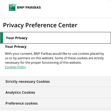
Ouvr
Cliquer
le
pour
men
de
Accueil
Nos offres d'emploi
afficher
Privacy Preference Center
navi
le
moteur
Your Privacy
de
Your Privacy
recherche
With your consent, BNP Paribas would like to use cookies placed by
us or by partners on this website. Some of these cookies are strictly
necessary for the proper functioning of this website.
Cookies Policy
Strictly necessary Cookies
NOS OFFRES D'EMPLOI EN
Analytics Cookies
Traitement des
Preference cookies
Opérations