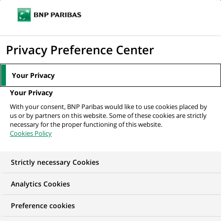
Ouvr
Cliquer
le
pour
men
de
Accueil
Le Groupe
Nous connaître
Questions fréquentes
FAQ :
afficher
Privacy Preference Center
navi
Nos positions sur des sujets d'actualité
le
moteur
Your Privacy
de
FAQ : Nos positions
Your Privacy
recherche
With your consent, BNP Paribas would like to use cookies placed by
sur des sujets
us or by partners on this website. Some of these cookies are strictly
necessary for the proper functioning of this website.
d'actualité
Cookies Policy
Strictly necessary Cookies
Analytics Cookies
Preference cookies