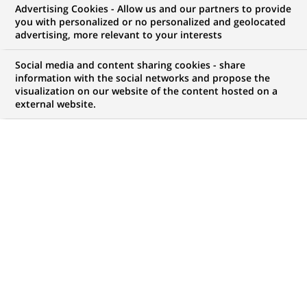
Advertising Cookies - Allow us and our partners to provide
you with personalized or no personalized and geolocated
advertising, more relevant to your interests
Social media and content sharing cookies - share
MISE À JOUR LE 03/08/2026
information with the social networks and propose the
C
visualization on our website of the content hosted on a
es sujets font - ou ont fait - la une dans la presse
external website.
ou sur les réseaux sociaux… Ils peuvent soulever
des questionnements sur le rôle ou l’action de
BNP Paribas, et méritent souvent des clarifications.
Aussi ces réponses sont-elles régulièrement mises à
jour pour refléter les positions exprimées de la
banque.
Nos réponses aux sujets qui
questionnent