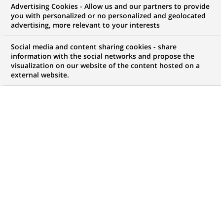
Advertising Cookies - Allow us and our partners to provide
you with personalized or no personalized and geolocated
advertising, more relevant to your interests
Social media and content sharing cookies - share
information with the social networks and propose the
visualization on our website of the content hosted on a
external website.
PUBLIÉ LE 07-03-2025
P
rès d’un nouveau créateur d’entreprise
individuelle sur deux est une femme, selon une
étude publiée l’an dernier par l’INSEE. Même s’il
reste des marges de progrès (seulement 12 % de
femmes à la tête des PME et ETI, selon une étude
Bpifrance 2024), cette tendance est encourageante,
d’autant que les créatrices d’entreprise œuvrent dans