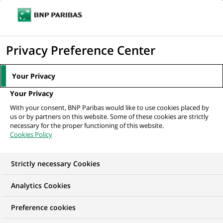
Ouvr
Cliquer
le
pour
men
de
Accueil
Actualités
Business
Nutricosmétique, biotechnologie
afficher
Privacy Preference Center
navi
marine... ces femmes...
le
moteur
Your Privacy
de
BUSINESS
Your Privacy
recherche
With your consent, BNP Paribas would like to use cookies placed by
us or by partners on this website. Some of these cookies are strictly
Nutricosmétique,
necessary for the proper functioning of this website.
Cookies Policy
biotechnologie
marine... ces femmes
Strictly necessary Cookies
entrepreneures qui font
Analytics Cookies
bouger les lignes
Preference cookies