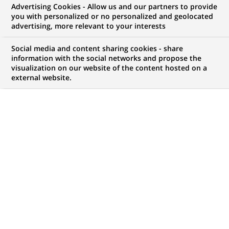
Advertising Cookies - Allow us and our partners to provide
you with personalized or no personalized and geolocated
advertising, more relevant to your interests
Social media and content sharing cookies - share
information with the social networks and propose the
visualization on our website of the content hosted on a
external website.
PUBLIÉ LE 30-08-2024 - MIS À JOUR LE 17-01-2025
T
ant par leur nombre, que par leur poids
économique, les entreprises familiales
représentent une part substantielle dans
l’économie. Elles contribuent à hauteur de 70% du PIB
mondial et génèrent entre 50% et 80% des emplois
dans de nombreux pays. Pour répondre à leurs
besoins de développement et assurer leur
transmission générationnelle, BNP Paribas à l’ambition
de devenir « la banque qui accompagne les familles ».