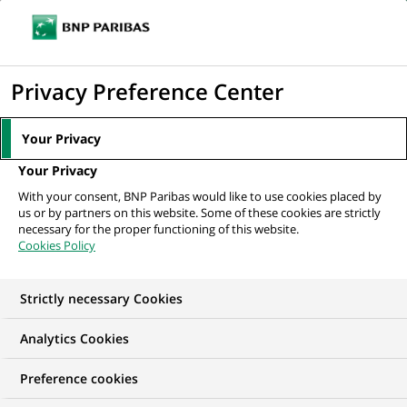
Ouvr
Cliquer
le
pour
men
de
Accueil
Actualités
Groupe
Les entreprises familiales, un enjeu de
afficher
Privacy Preference Center
navi
conquête pour BNP Paribas
le
moteur
Your Privacy
de
GROUPE
Your Privacy
recherche
With your consent, BNP Paribas would like to use cookies placed by
us or by partners on this website. Some of these cookies are strictly
Les entreprises
necessary for the proper functioning of this website.
Cookies Policy
familiales, un enjeu de
conquête pour
Strictly necessary Cookies
BNP Paribas
Analytics Cookies
Preference cookies