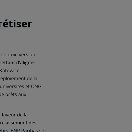
rétiser
économie vers un
ettant d’aligner
 Katowice
éploiement de la
universités et ONG
de prêts aux
 faveur de la
 classement des
hts, BNP Paribas se