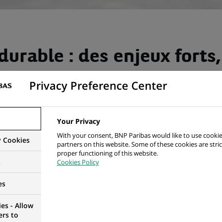
durable : des enjeux forts,
 en plein essor
Privacy Preference Center
voilà sans doute le terme qui explicite le mieux la raison d’êt
es mécanismes d’allocations de capitaux en faveur d’une é
Your Privacy
 dans la transition et de leurs projets. Aujourd’hui, promo
With your consent, BNP Paribas would like to use cookie
y Cookies
partners on this website. Some of these cookies are stric
st un objectif partagé aux quatre coins de la planète. Et le
proper functioning of this website.
ôle moteur.
s
Cookies Policy
es
 A TOUJOURS EU UN RÔLE D'ACCÉLÉRATEUR
es - Allow
ers to