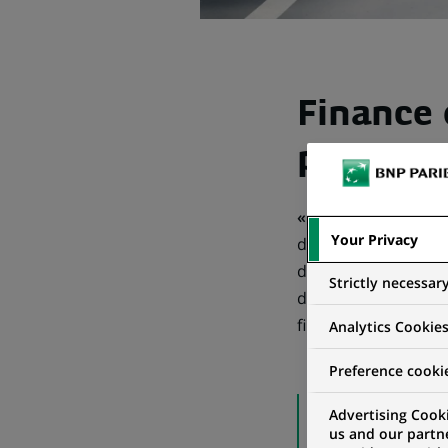
Finance 
produits
« Impact positif »
: 
Your Privacy
durable, à savoir d
des acteurs engagés
Strictly necessar
d’économie durable e
finance y joue un r
Analytics Cookie
Preference cooki
LA FINANCE
Advertising Cooki
us and our partn