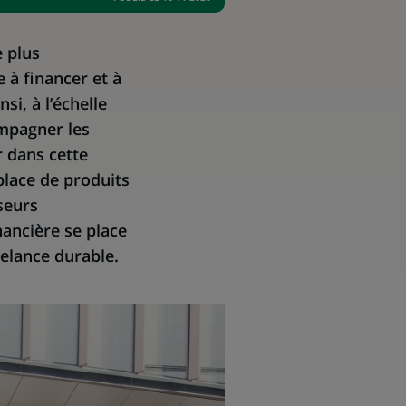
e plus
 à financer et à
i, à l’échelle
ompagner les
r dans cette
place de produits
seurs
nancière se place
relance durable.