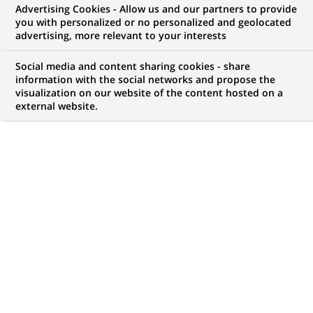
Advertising Cookies - Allow us and our partners to provide
you with personalized or no personalized and geolocated
Mon espace candidat
advertising, more relevant to your interests
Suivre l'avancement de ma candidature,
Social media and content sharing cookies - share
(Ce
transmettre des documents...
information with the social networks and propose the
lien
visualization on our website of the content hosted on a
s'ouvre
external website.
ACCÉDER À MON ESPACE
dans
un
nouvel
onglet)
83
83
OFFRES DANS
21
ZONES
offres
GÉOGRAPHIQUES
dans
21
zones
OFFRES EN FRANÇAIS UNIQUEMENT
géographiques