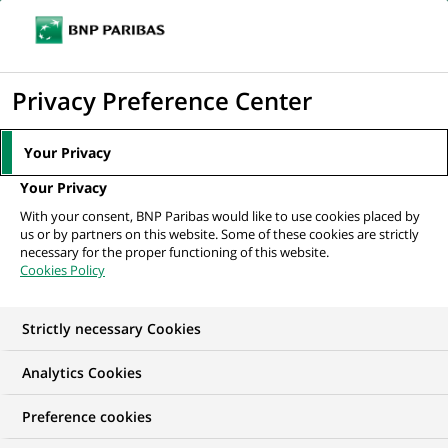
Ouvr
Cliquer
le
pour
men
de
Accueil
Nos offres d'emploi
afficher
Privacy Preference Center
navi
le
moteur
Your Privacy
de
Your Privacy
recherche
With your consent, BNP Paribas would like to use cookies placed by
us or by partners on this website. Some of these cookies are strictly
necessary for the proper functioning of this website.
Cookies Policy
Strictly necessary Cookies
NOS OFFRES D'EMPLOI EN
Analytics Cookies
Ressources Humaines
Preference cookies