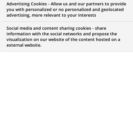
Advertising Cookies - Allow us and our partners to provide
NOUS RECHERCHONS UN
you with personalized or no personalized and geolocated
Validateur de modeles
advertising, more relevant to your interests
de conformité
Social media and content sharing cookies - share
information with the social networks and propose the
visualization on our website of the content hosted on a
external website.
CONTRAT
MARQUE
CDI (
Permanent
)
HORAIRES
MÉTIER
Temps plein
Risque
Transformation
numérique & data
Conformité
LOCALISATION
RÉFÉRENCE
(Ce
Montréal, Québec,
612345678901014516