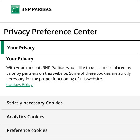
Ouvr
Cliquer
le
pour
men
de
Accueil
Nos offres d'emploi
Validateur de modeles de conformité
afficher
Privacy Preference Center
navi
le
moteur
Your Privacy
de
Your Privacy
recherche
With your consent, BNP Paribas would like to use cookies placed by
us or by partners on this website. Some of these cookies are strictly
necessary for the proper functioning of this website.
Cookies Policy
Strictly necessary Cookies
Analytics Cookies
Preference cookies