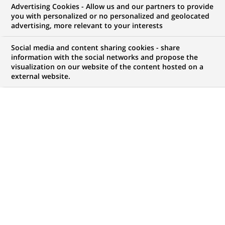
Advertising Cookies - Allow us and our partners to provide
you with personalized or no personalized and geolocated
advertising, more relevant to your interests
Mon espace candidat
Social media and content sharing cookies - share
information with the social networks and propose the
Suivre l'avancement de ma candidature,
visualization on our website of the content hosted on a
(Ce
transmettre des documents...
external website.
lien
s'ouvre
ACCÉDER À MON ESPACE
dans
un
nouvel
onglet)
1 047
1 047
OFFRES DANS
32
ZONES
offres
GÉOGRAPHIQUES
dans
32
zones
OFFRES EN FRANÇAIS UNIQUEMENT
géographiques