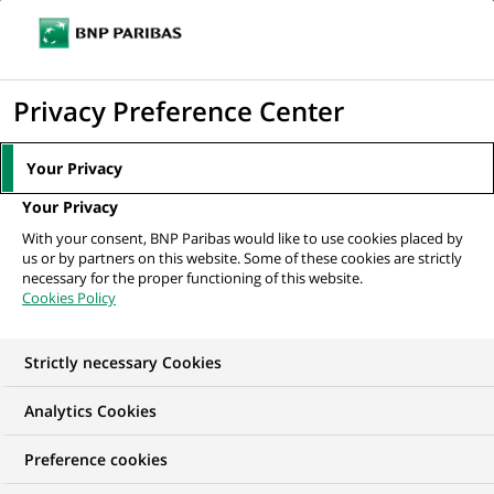
Ouvr
Cliquer
le
pour
men
de
Accueil
Nos offres d'emploi
afficher
Privacy Preference Center
navi
le
moteur
Your Privacy
de
Your Privacy
recherche
With your consent, BNP Paribas would like to use cookies placed by
us or by partners on this website. Some of these cookies are strictly
necessary for the proper functioning of this website.
Cookies Policy
Strictly necessary Cookies
NOS OFFRES D'EMPLOI EN
Analytics Cookies
Développement
Preference cookies
commercial