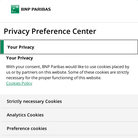
Ouvr
Cliquer
le
pour
men
de
Accueil
Nos offres d'emploi
Старший персональний консультант...
afficher
Privacy Preference Center
navi
le
moteur
Your Privacy
de
Your Privacy
recherche
With your consent, BNP Paribas would like to use cookies placed by
us or by partners on this website. Some of these cookies are strictly
necessary for the proper functioning of this website.
Cookies Policy
Strictly necessary Cookies
Analytics Cookies
Preference cookies