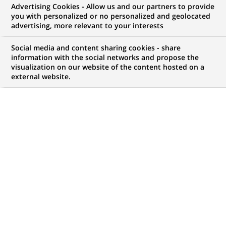
Advertising Cookies - Allow us and our partners to provide
NOUS RECHERCHONS UN
you with personalized or no personalized and geolocated
Старший
advertising, more relevant to your interests
персональний
Social media and content sharing cookies - share
information with the social networks and propose the
visualization on our website of the content hosted on a
консультант
external website.
фінансовий з
індивідуального
бізнесу
CONTRAT
MARQUE
CDI (
Permanent
)
HORAIRES
MÉTIER