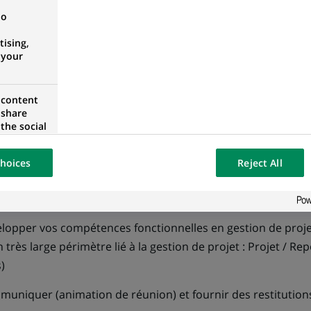
no
ising,
manière suivante :
 your
tils et les besoins des utilisateurs cibles.
 content
g.
 share
the social
us power BI, avec power query
opose the
our website
hoices
Reject All
nter les résultats obtenus.
osted on a
porting et accompagner le changement auprès des clients.
lopper vos compétences fonctionnelles en gestion de proje
n très large périmètre lié à la gestion de projet : Projet / Re
)
uniquer (animation de réunion) et fournir des restitutions