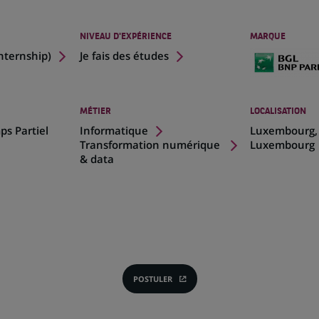
NIVEAU D'EXPÉRIENCE
MARQUE
Internship
)
Je fais des études
MÉTIER
LOCALISATION
(Ce
ps Partiel
Informatique
Luxembourg,
lien
Transformation numérique
Luxembourg
s'ouvre
& data
dans
un
nouvel
onglet)
POSTULER
(CE
LIEN
S'OUVRE
DANS