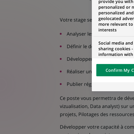
provide you with
personalized or 
personalized and
geolocated advert
Votre stage sera organisé de la 
more relevant to
interests
Analyser les cas d’usage des ou
Social media and
Définir le design des reportin
sharing cookies -
information with 
Développer les reportings so
networks and pr
visualization on 
Confirm My C
Réaliser une démo pour prése
of the content h
external website.
Publier régulièrement les re
Ce poste vous permettra de déve
vizualisation, Data analyst) sur u
projets, Pilotages des ressources
Développer votre capacité à comm