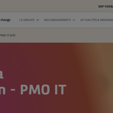
BNP PARIB
 change
LE GROUPE
NOS ENGAGEMENTS
ACTUALITÉS & MEDIAR
 PMO IT (h/f)
a
on - PMO IT