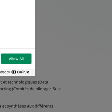
Allow All
t et technologiques (Data
porting (Comités de pilotage, Suivi
 et synthèses aux différents