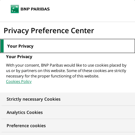
Ouvr
Cliquer
le
pour
men
de
Accueil
Nos offres d'emploi
STAGE - CHARGE DE COMMUNICATION POLE
afficher
Privacy Preference Center
navi
SOCIA MEDIA - H/F
le
moteur
Your Privacy
de
Your Privacy
recherche
With your consent, BNP Paribas would like to use cookies placed by
us or by partners on this website. Some of these cookies are strictly
necessary for the proper functioning of this website.
Cookies Policy
Strictly necessary Cookies
Analytics Cookies
Preference cookies