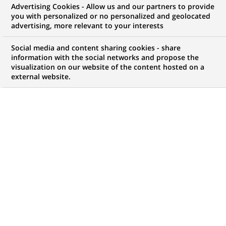
Advertising Cookies - Allow us and our partners to provide
you with personalized or no personalized and geolocated
NOUS RECHERCHONS UN
advertising, more relevant to your interests
STAGE - CHARGE DE
Social media and content sharing cookies - share
COMMUNICATION POLE
information with the social networks and propose the
visualization on our website of the content hosted on a
external website.
SOCIA MEDIA - H/F
CONTRAT
NIVEAU D'EXPÉRIENCE
Stage
Je fais des études
MARQUE
HORAIRES
Temps plein
NIVEAU D'ÉTUDES
MÉTIER
Niveau Bac+4/5
Communication