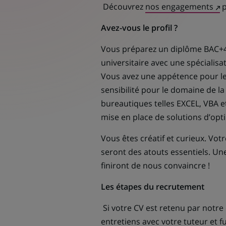
(Ce
Découvrez
nos engagements
p
lie
Avez-vous le profil ?
s'o
da
Vous préparez un diplôme BAC+4
un
universitaire avec une spéciali
nou
Vous avez une appétence pour les
ong
sensibilité pour le domaine de la
bureautiques telles EXCEL, VBA 
mise en place de solutions d’opt
Vous êtes créatif et curieux. Votr
seront des atouts essentiels. U
finiront de nous convaincre !
Les étapes du recrutement
Si votre CV est retenu par notr
entretiens avec votre tuteur et f