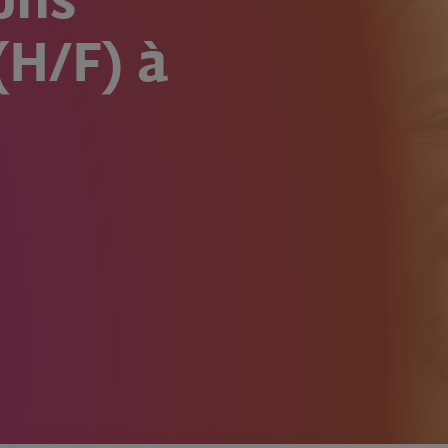
ons
H/F) à