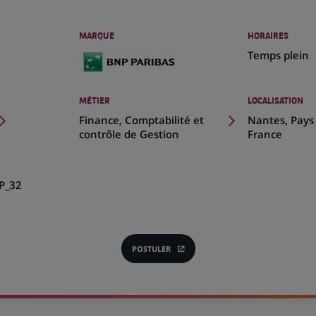
MARQUE
HORAIRES
Temps plein
MÉTIER
LOCALISATION
(Ce
Finance, Comptabilité et
Nantes, Pays 
lien
contrôle de Gestion
France
s'ouvre
dans
un
P_32
nouvel
onglet)
POSTULER
(CE
LIEN
S'OUVRE
DANS
UN
NOUVEL
ONGLET)