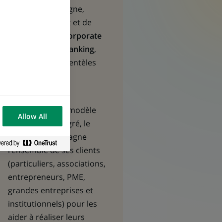
solutions d’épargne,
d’investissement et de
protection ; et
Corporate
& Institutional Banking
,
centré sur les clientèles
Entreprises et
Institutionnels.
Fort d’un solide modèle
Allow All
diversifié et intégré, le
Groupe accompagne
l’ensemble de ses clients
(particuliers, associations,
entrepreneurs, PME,
grandes entreprises et
institutionnels) pour les
aider à réaliser leurs