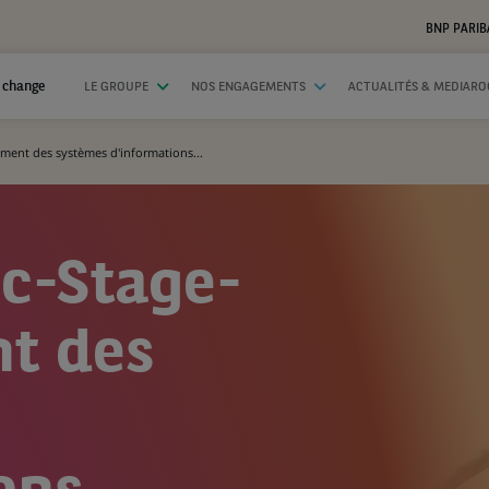
BNP PARIB
 change
LE GROUPE
NOS ENGAGEMENTS
ACTUALITÉS & MEDIAR
ent des systèmes d'informations...
c-Stage-
t des