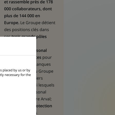
et rassemble près de 178
000 collaborateurs, dont
plus de 144 000 en
Europe.
Le Groupe détient
des positions clés dans
ses
trois grands pôles
opérationnels :
Commercial, Personal
Banking & Services
pour
l’ensemble des banques
s placed by us or by
commerciales du Groupe
tly necessary for the
et plusieurs métiers
spécialisés parmi lesquels
BNP Paribas Personal
Finance ou encore Arval;
Investment & Protection
Services
pour les