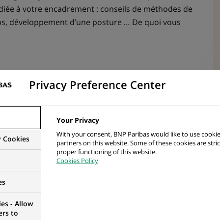
dédiée à votre encadrement : conseils de méthodes de
emps, développement d’une posture … De quoi vous
Privacy Preference Center
 ÇA DONNE QUOI ?
Your Privacy
 - Finance, composée de 3 personnes, vous travaillerez
With your consent, BNP Paribas would like to use cookie
 et, vous participerez notamment aux missions
y Cookies
partners on this website. Some of these cookies are stric
proper functioning of this website.
s
Cookies Policy
n du système de production comptable :
es
n des méthodes de travail et des outils,
es - Allow
ers to