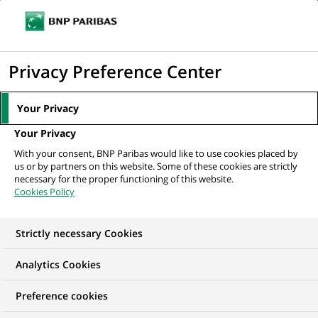
Ouvr
Cliquer
le
pour
men
de
Accueil
Nos offres d'emploi
afficher
Privacy Preference Center
navi
le
moteur
Your Privacy
de
Your Privacy
recherche
With your consent, BNP Paribas would like to use cookies placed by
us or by partners on this website. Some of these cookies are strictly
necessary for the proper functioning of this website.
Cookies Policy
Strictly necessary Cookies
NOS OFFRES D'EMPLOI EN
Analytics Cookies
Développement
Preference cookies
commercial