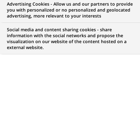
Advertising Cookies - Allow us and our partners to provide
you with personalized or no personalized and geolocated
advertising, more relevant to your interests
Mon espace candidat
Social media and content sharing cookies - share
information with the social networks and propose the
Suivre l'avancement de ma candidature,
visualization on our website of the content hosted on a
(Ce
transmettre des documents...
external website.
lien
s'ouvre
ACCÉDER À MON ESPACE
dans
un
nouvel
onglet)
1 050
1 050
OFFRES DANS
32
ZONES
offres
GÉOGRAPHIQUES
dans
32
zones
OFFRES EN FRANÇAIS UNIQUEMENT
géographiques