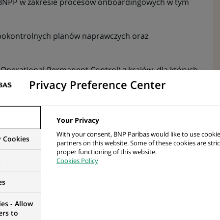
 BNPP w zakresie procesów onboardingowych w tym
pokontrolnych planów naprawczych oraz
Operational Permanent Control) z krajów, dla których
Privacy Preference Center
racyjnej związanego z obszarem ryzyka
Your Privacy
jnych, raportowanie i wsparcie w analizie incydentów
With your consent, BNP Paribas would like to use cookie
y Cookies
partners on this website. Some of these cookies are stric
proper functioning of this website.
o audytów wewnętrznych Grupy BNPP
s
Cookies Policy
 poprawy jakości i efektywności operacyjnej
es
ie możliwości usprawnień w procesach
es - Allow
 i współwdrażanie optymalizacji, współorganizowanie
ers to
ach