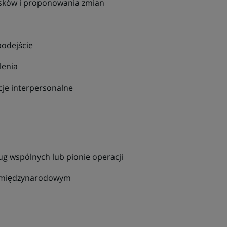
sków i proponowania zmian
podejście
lenia
je interpersonalne
g wspólnych lub pionie operacji
u międzynarodowym