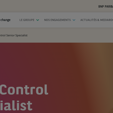
BNP PARIB
 change
LE GROUPE
NOS ENGAGEMENTS
ACTUALITÉS & MEDIAR
rol Senior Specialist
Control
alist