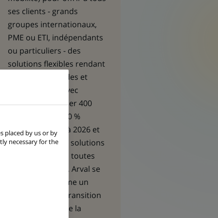
ses clients - grands
groupes internationaux,
PME ou ETI, indépendants
ou particuliers - des
solutions flexibles rendant
leurs trajets fluides et
responsables. Avec
l’ambition de louer 400
000 véhicules 100 %
électriques d’ici à 2026 et
s placed by us or by
tly necessary for the
de proposer des solutions
de mobilité dans toutes
ses géographies, Arval se
positionne comme un
acteur clé de la transition
énergétique et de la