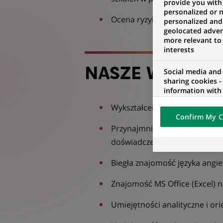
provide you with
personalized or 
Ocena ryzyk operacyjnych w 
personalized and
geolocated advert
more relevant to
interests
NASZE WYMAGA
Social media and
sharing cookies -
information with 
networks and pr
Wykształcenie wyższe (kierun
visualization on 
Confirm My C
of the content h
Przynajmniej 4-letnie doświa
external website.
doświadczenie w przeprowad
Biegła znajomość języka angie
Znajomość MS Office (Excel)
Umiejętności analityczne i ori