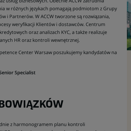
raz usług biznesowych. Obecnie ACCW zatrudnia
nia w różnych językach pomagają podmiotom z Grupy
tów i Partnerów. W ACCW tworzone są rozwiązania,
ocesy weryfikacji Klientów i dostawców. Centrum
h kredytowych oraz analizach KYC, a także realizuje
danych HR oraz kontroli wewnętrznej.
mpetence Center Warsaw poszukujemy kandydatów na
enior Specialist
OBOWIĄZKÓW
odnie z harmonogramem planu kontroli