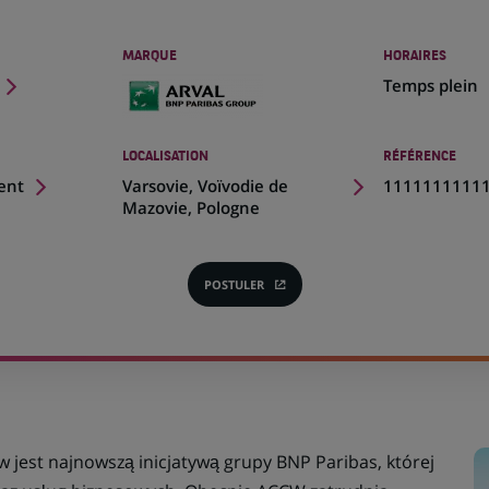
MARQUE
HORAIRES
Temps plein
LOCALISATION
RÉFÉRENCE
(Ce
ent
Varsovie, Voïvodie de
1111111111
lien
Mazovie, Pologne
s'ouvre
dans
un
POSTULER
(CE
nouvel
LIEN
onglet)
S'OUVRE
DANS
UN
NOUVEL
ONGLET)
jest najnowszą inicjatywą grupy BNP Paribas, której