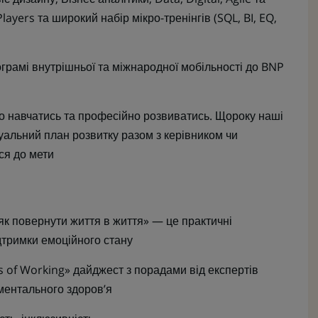
layers та широкий набір мікро-тренінгів (SQL, BI, EQ,
ограмі внутрішньої та міжнародної мобільності до BNP
но навчатись та професійно розвиватись. Щороку наші
уальний план розвитку разом з керівником чи
ся до мети
як повернути життя в життя» — це практичні
дтримки емоційного стану
 of Working» дайджест з порадами від експертів
ментального здоров’я