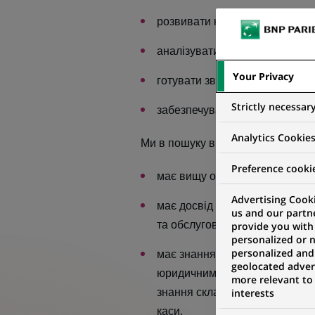
розвивати комерційні відноси
аналізувати і розвивати індиві
Your Privacy
готувати звітність;
Strictly necessar
забезпечувати якісне обслугов
Analytics Cookie
Ми в пошуку в фахівця, який:
Preference cooki
має вищу освіту за економіч
Advertising Cooki
має досвід роботи від 3 років
us and our partn
та обслуговування клієнтів);
provide you with
personalized or 
personalized and
має знання нормативних доку
geolocated advert
юридичними особами, знання 
more relevant to
знання складних продуктів дл
interests
каси.