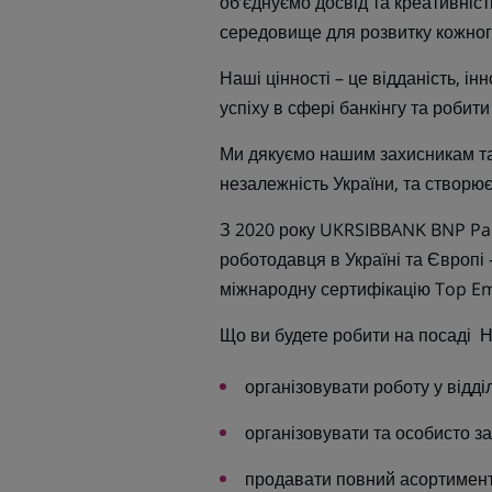
об’єднуємо досвід та креативніст
середовище для розвитку кожног
Наші цінності – це відданість, ін
успіху в сфері банкінгу та робит
Ми дякуємо нашим захисникам та 
незалежність України, та створю
З 2020 року UKRSIBBANK BNP Pa
роботодавця в Україні та Європі 
міжнародну сертифікацію Top Emp
Що ви будете робити на посаді Н
організовувати роботу у відділ
організовувати та особисто за
продавати повний асортимент 