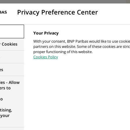
ни з закріпленим портфелем клієнтів;
Privacy Preference Center
дуальні та комерційні потреби клієнтів;
Your Privacy
With your consent, BNP Paribas would like to use cookie
y Cookies
ування клієнтів на відділенні
partners on this website. Some of these cookies are stric
proper functioning of this website.
s
Cookies Policy
es
ним напрямом;
es - Allow
 у банківській сфері з юридичними особами (залучення
ers to
no
ментів, що регламентують порядок роботи з
ising,
фінансово-економічного аналізу підприємства;
 your
я юридичних осіб, інструкцій НБУ стосовно роботи