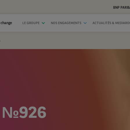
BNP PARIB
 change
LE GROUPE
NOS ENGAGEMENTS
ACTUALITÉS & MEDIAR
6
я №926