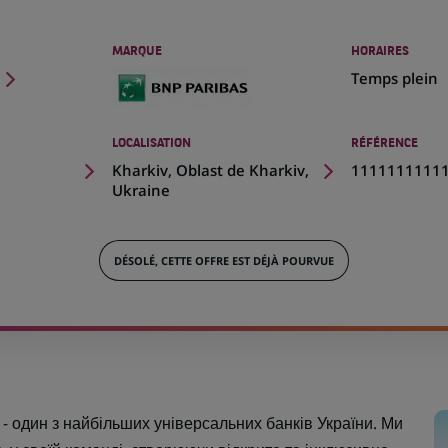
MARQUE
HORAIRES
Temps plein
LOCALISATION
RÉFÉRENCE
(Ce
Kharkiv, Oblast de Kharkiv,
1111111111
lien
Ukraine
s'ouvre
dans
un
DÉSOLÉ, CETTE OFFRE EST DÉJÀ POURVUE
nouvel
onglet)
 один з найбільших універсальних банків України. Ми