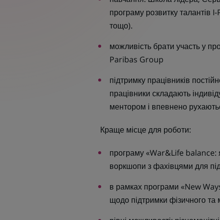
програму розвитку талантів I-P
тощо).
можливість брати участь у пр
Paribas Group
підтримку працівників постій
працівники складають індивід
ментором і впевнено рухають
Краще місце для роботи:
програму «War&Life balance: 
воркшопи з фахівцями для пі
в рамках програми «New Ways
щодо підтримки фізичного та 