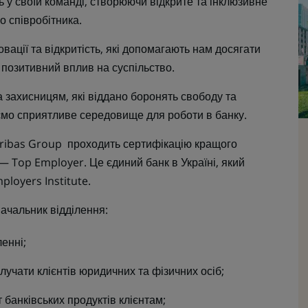
ь у своїй команді, створюючи відкрите та інклюзивне
о співробітника.
новації та відкритість, які допомагають нам досягати
и позитивний вплив на суспільство.
захисницям, які віддано боронять свободу та
ємо сприятливе середовище для роботи в банку.
ribas Group проходить сертифікацію кращого
— Top Employer. Це єдиний банк в Україні, який
loyers Institute.
ачальник відділення:
енні;
лучати клієнтів юридичних та фізичних осіб;
банківських продуктів клієнтам;