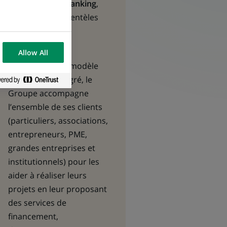
& Institutional Banking
,
centré sur les clientèles
Entreprises et
Institutionnels.
Allow All
Fort d’un solide modèle
diversifié et intégré, le
Groupe accompagne
l’ensemble de ses clients
(particuliers, associations,
entrepreneurs, PME,
grandes entreprises et
institutionnels) pour les
aider à réaliser leurs
projets en leur proposant
des services de
financement,