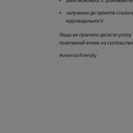
рівні можливості: різноманітні
залучення до проєктів сталог
відповідальності
Якщо ви прагнете досягти успіху 
позитивний вплив на суспільство
#veteranfriendly