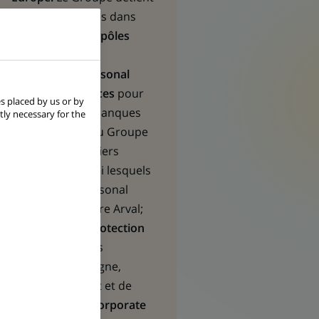
des positions clés dans
ses
trois grands pôles
opérationnels :
Commercial, Personal
Banking & Services
pour
s placed by us or by
l’ensemble des banques
tly necessary for the
commerciales du Groupe
et plusieurs métiers
spécialisés parmi lesquels
BNP Paribas Personal
Finance ou encore Arval;
Investment & Protection
Services
pour les
solutions d’épargne,
d’investissement et de
protection ; et
Corporate