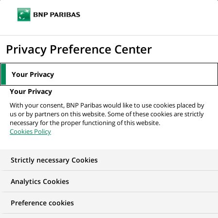
Ouvr
Cliquer
le
pour
men
de
Accueil
Nos offres d'emploi
afficher
Privacy Preference Center
navi
le
moteur
Your Privacy
de
Your Privacy
recherche
With your consent, BNP Paribas would like to use cookies placed by
us or by partners on this website. Some of these cookies are strictly
necessary for the proper functioning of this website.
Cookies Policy
Strictly necessary Cookies
NOS OFFRES D'EMPLOI EN
Analytics Cookies
Ressources Humaines
Preference cookies