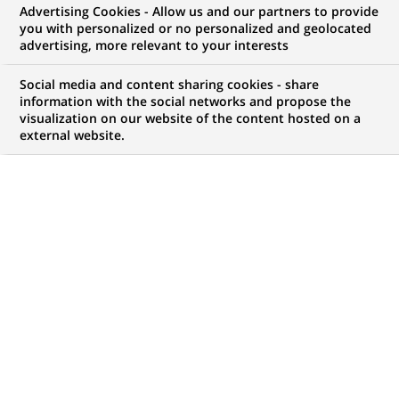
Advertising Cookies - Allow us and our partners to provide
you with personalized or no personalized and geolocated
Mon espace candidat
advertising, more relevant to your interests
Suivre l'avancement de ma candidature,
Social media and content sharing cookies - share
(Ce
transmettre des documents...
information with the social networks and propose the
lien
visualization on our website of the content hosted on a
s'ouvre
external website.
ACCÉDER À MON ESPACE
dans
un
nouvel
onglet)
85
85
OFFRES DANS
22
ZONES
offres
GÉOGRAPHIQUES
dans
22
zones
OFFRES EN FRANÇAIS UNIQUEMENT
géographiques