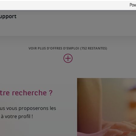
Support
VOIR PLUS D'OFFRES D'EMPLOI (752 RESTANTES)
tre recherche ?
nous vous proposerons les
à votre profil !