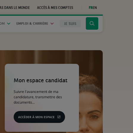
AS DANS LE MONDE
ACCÈS À MES COMPTES
FR
EN
(CE
LIEN
S'OUVRE
DANS
JE SUIS
OOM
EMPLOI & CARRIÈRE
Cliquer
UN
NOUVEL
pour
ONGLET)
afficher
le
moteur
de
recherche
(Ce
lien
s'ouvre
Mon espace candidat
dans
un
Suivre l'avancement de ma
nouvel
candidature, transmettre des
onglet)
documents...
ACCÉDER À MON ESPACE