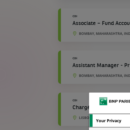
CDI
Associate – Fund Accou
BOMBAY, MAHARASHTRA, IN
CDI
Assistant Manager - P
BOMBAY, MAHARASHTRA, IN
CDI
Chargé(e) d'Opérations
LISBONNE, DISTRICT DE POR
Your Privacy