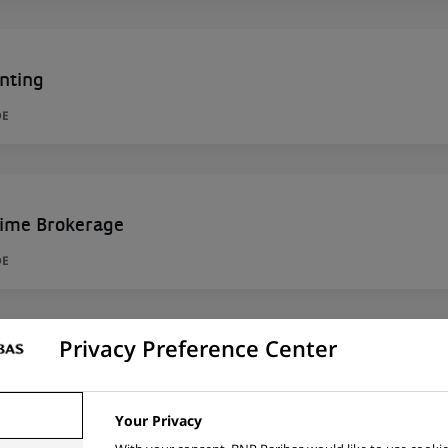
nting
DE
rime Brokerage
DE
Privacy Preference Center
 de Contrôle – M/F/X– Porto – CDI – Hybride
TO, PORTUGAL
Your Privacy