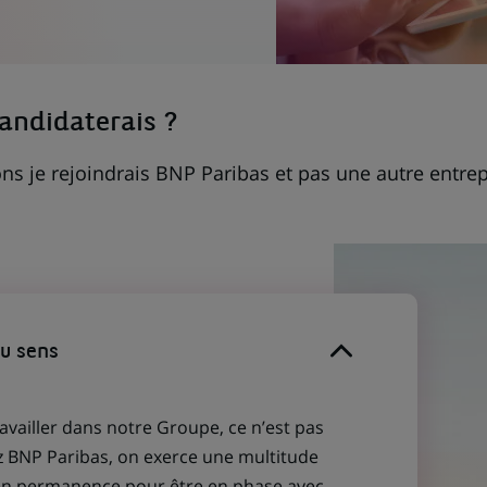
candidaterais ?
ns je rejoindrais BNP Paribas et pas une autre entrep
du sens
ravailler dans notre Groupe, ce n’est pas
z BNP Paribas, on exerce une multitude
 en permanence pour être en phase avec