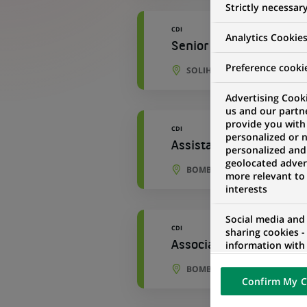
Strictly necessar
CDI
Analytics Cookie
Senior Development An
Preference cooki
SOLIHULL, ANGLETERRE, RO
Advertising Cooki
us and our partn
provide you with
CDI
personalized or 
Assistant Manager - Ac
personalized and
geolocated advert
BOMBAY, MAHARASHTRA, IN
more relevant to
interests
Social media and
CDI
sharing cookies -
information with 
Associate - Accounting
networks and pr
BOMBAY, MAHARASHTRA, IN
visualization on 
Confirm My C
of the content h
external website.