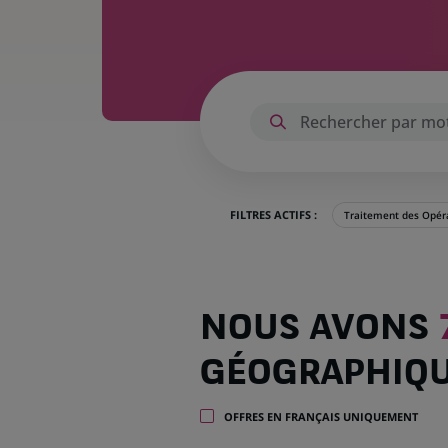
FILTRES ACTIFS :
Traitement des Opér
Nous
NOUS AVONS
avons
762
GÉOGRAPHIQ
offres
dans
35
OFFRES EN FRANÇAIS UNIQUEMENT
zones