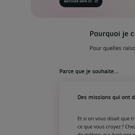
MATCHER MON CV
(CE
LIEN
S'OUVRE
DANS
UN
NOUVEL
ONGLET)
Pourquoi je 
Pour quelles raiso
Parce que je souhaite...
Des missions qui ont 
Et si on vous disait que t
ce que vous croyez ? Che
de métiers qui évoluent