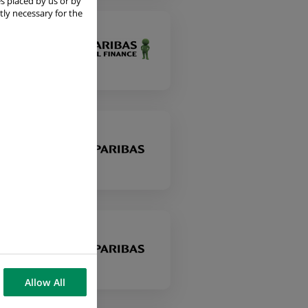
s placed by us or by
tly necessary for the
Allow All