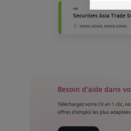
CDI
Securities Asia Trade 
HONG KONG, HONG KONG
Besoin d'aide dans vo
Téléchargez votre CV en 1 clic, 
offres d'emploi les plus adaptées 