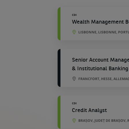
géographiques
CDI
Wealth Management Bu
LISBONNE, LISBONNE, PORT
Senior Account Manager
& Institutional Banking
FRANCFORT, HESSE, ALLEMA
CDI
Credit Analyst
BRAȘOV, JUDEȚ DE BRAȘOV,