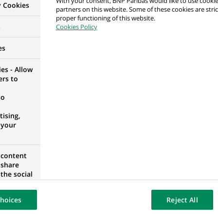
With your consent, BNP Paribas would like to use cookie
y Cookies
partners on this website. Some of these cookies are stric
proper functioning of this website.
s
Cookies Policy
alyst
es
YAUME-UNI
es - Allow
ers to
no
counting Controls
ising,
DE
 your
 content
 share
the social
 Controls
opose the
DE
our website
hoices
Reject All
osted on a