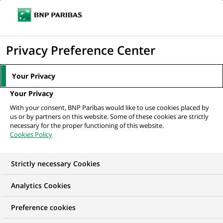
Ouvr
Cliquer
le
pour
men
de
Accueil
Nos offres d'emploi
afficher
Privacy Preference Center
navi
le
moteur
Your Privacy
de
Your Privacy
recherche
With your consent, BNP Paribas would like to use cookies placed by
us or by partners on this website. Some of these cookies are strictly
necessary for the proper functioning of this website.
Cookies Policy
Strictly necessary Cookies
NOS OFFRES D'EMPLOI EN
Analytics Cookies
Informatique
Preference cookies