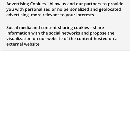
Advertising Cookies - Allow us and our partners to provide
you with personalized or no personalized and geolocated
Mon espace candidat
advertising, more relevant to your interests
Suivre l'avancement de ma candidature,
Social media and content sharing cookies - share
(Ce
transmettre des documents...
information with the social networks and propose the
lien
visualization on our website of the content hosted on a
s'ouvre
external website.
ACCÉDER À MON ESPACE
dans
un
nouvel
onglet)
795
795
OFFRES DANS
28
ZONES
offres
GÉOGRAPHIQUES
dans
28
zones
OFFRES EN FRANÇAIS UNIQUEMENT
géographiques