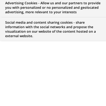
Advertising Cookies - Allow us and our partners to provide
you with personalized or no personalized and geolocated
Mon espace candidat
advertising, more relevant to your interests
Suivre l'avancement de ma candidature,
Social media and content sharing cookies - share
(Ce
transmettre des documents...
information with the social networks and propose the
lien
visualization on our website of the content hosted on a
s'ouvre
external website.
ACCÉDER À MON ESPACE
dans
un
nouvel
onglet)
82
82
OFFRES DANS
21
ZONES
offres
GÉOGRAPHIQUES
dans
21
zones
OFFRES EN FRANÇAIS UNIQUEMENT
géographiques