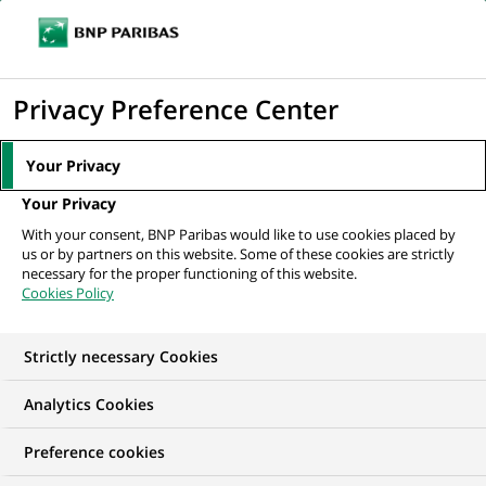
Ouvr
Cliquer
le
pour
men
de
Accueil
Nos offres d'emploi
afficher
Privacy Preference Center
navi
le
moteur
Your Privacy
de
Your Privacy
recherche
With your consent, BNP Paribas would like to use cookies placed by
us or by partners on this website. Some of these cookies are strictly
necessary for the proper functioning of this website.
Cookies Policy
Strictly necessary Cookies
NOS OFFRES D'EMPLOI EN
Analytics Cookies
Ressources Humaines
Preference cookies