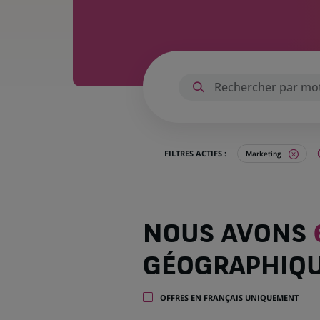
FILTRES ACTIFS :
Marketing
Nous
NOUS AVONS
avons
66
GÉOGRAPHIQ
offres
dans
20
OFFRES EN FRANÇAIS UNIQUEMENT
zones