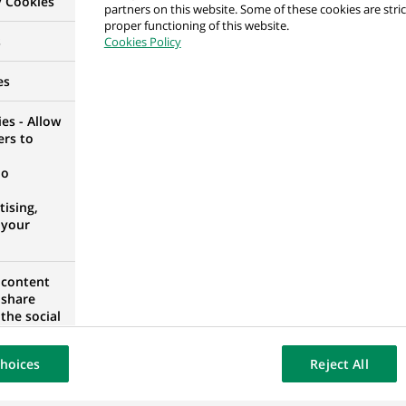
y Cookies
partners on this website. Some of these cookies are stric
proper functioning of this website.
s
Cookies Policy
H (all genders) at BNP Paribas Asset Management
GNE
es
es - Allow
ers to
no
ing
ising,
ERIE
 your
 content
 share
 Analyst
the social
opose the
UGAL
our website
hoices
Reject All
osted on a