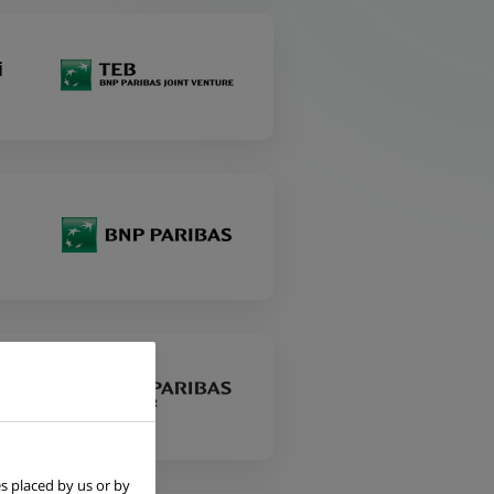
i
s placed by us or by