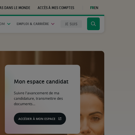
AS DANS LE MONDE
ACCÈS À MES COMPTES
FR
EN
(CE
LIEN
S'OUVRE
DANS
JE SUIS
OOM
EMPLOI & CARRIÈRE
Cliquer
UN
NOUVEL
pour
ONGLET)
afficher
le
moteur
de
recherche
(Ce
lien
s'ouvre
Mon espace candidat
dans
un
Suivre l'avancement de ma
nouvel
candidature, transmettre des
onglet)
documents...
ACCÉDER À MON ESPACE