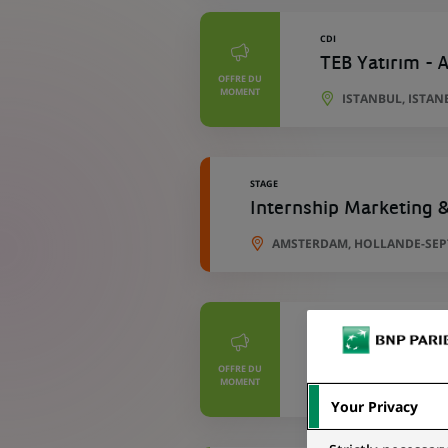
CDI
TEB Yatırım - A
OFFRE DU
MOMENT
ISTANBUL, ISTAN
STAGE
Internship Marketing 
AMSTERDAM, HOLLANDE-SEPT
CDI
TEB Faktoring -
OFFRE DU
MOMENT
ISTANBUL, ISTAN
Your Privacy