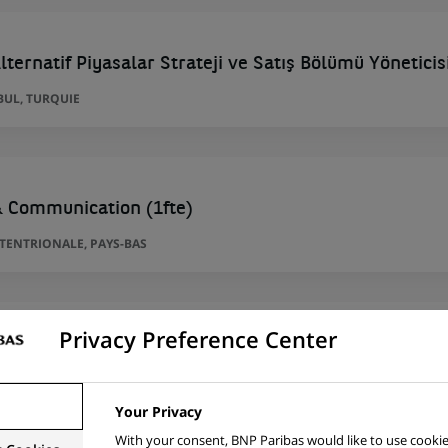
lternatif Piyasalar Strateji ve Satış Bölümü Yöneticis
BUL, TURQUIE
& Communication (1fte)
ENTRIONALE, PAYS-BAS
Privacy Preference Center
 İhracat Portföy Yöneticisi
BUL, TURQUIE
Your Privacy
With your consent, BNP Paribas would like to use cookie