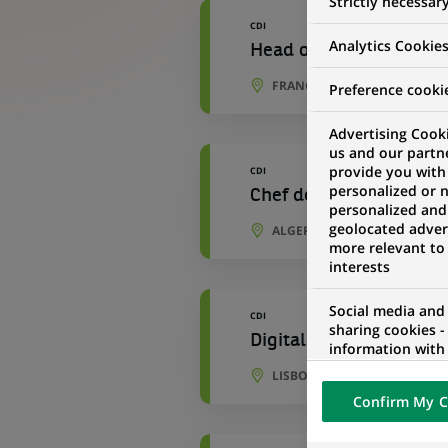
Strictly necessar
CDI
Analytics Cookie
Head of Marketing DAC
FRANCFORT, HESSE, ALLEMA
Preference cooki
Advertising Cooki
us and our partn
provide you with
CDI
personalized or 
Chef de produit Market
personalized and
geolocated advert
ALGER, WILAYA D'ALGER, ALG
more relevant to
interests
Social media and
CDI
sharing cookies -
Digital Data Marketing
information with 
networks and pr
LISBONNE, LISBONNE, PORT
visualization on 
Confirm My C
of the content h
external website.