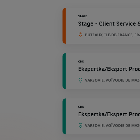
géographiques
STAGE
Stage - Client Service 
PUTEAUX, ÎLE-DE-FRANCE, F
CDD
Ekspertka/Ekspert Pro
VARSOVIE, VOÏVODIE DE MA
CDD
Ekspertka/Ekspert Pro
VARSOVIE, VOÏVODIE DE MA