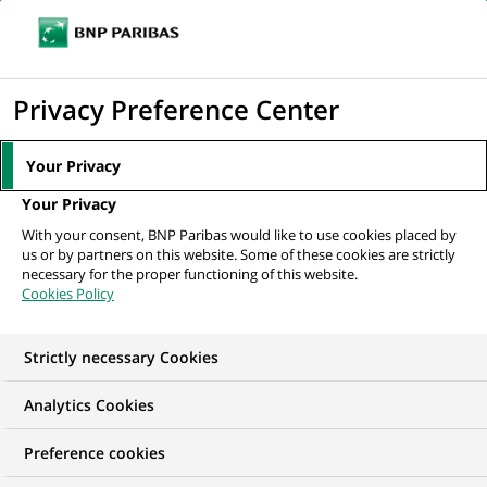
Ouvr
Cliquer
le
pour
men
de
Accueil
Nos offres d'emploi
afficher
Privacy Preference Center
navi
le
moteur
Your Privacy
de
Your Privacy
recherche
With your consent, BNP Paribas would like to use cookies placed by
us or by partners on this website. Some of these cookies are strictly
necessary for the proper functioning of this website.
Cookies Policy
Strictly necessary Cookies
NOS OFFRES D'EMPLOI EN
Analytics Cookies
Finance, Comptabilité
Preference cookies
et contrôle de Gestion