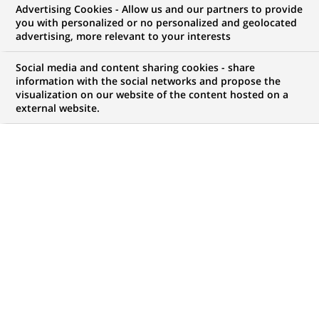
Advertising Cookies - Allow us and our partners to provide
you with personalized or no personalized and geolocated
advertising, more relevant to your interests
Mon espace candidat
Social media and content sharing cookies - share
information with the social networks and propose the
Suivre l'avancement de ma candidature,
visualization on our website of the content hosted on a
(Ce
transmettre des documents...
external website.
lien
s'ouvre
ACCÉDER À MON ESPACE
dans
un
nouvel
onglet)
181
181
OFFRES DANS
23
ZONES
offres
GÉOGRAPHIQUES
dans
23
zones
OFFRES EN FRANÇAIS UNIQUEMENT
géographiques