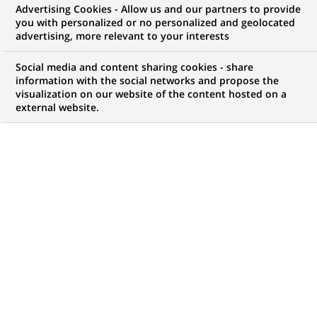
Advertising Cookies - Allow us and our partners to provide
you with personalized or no personalized and geolocated
NOUS RECHERCHONS UN
advertising, more relevant to your interests
Finance Solutions Office
Social media and content sharing cookies - share
- OFS Production
information with the social networks and propose the
visualization on our website of the content hosted on a
external website.
Controls AM
CONTRAT
MARQUE
CDI (
Permanent
)
HORAIRES
NIVEAU D'ÉTUDES
Temps plein
Niveau BAC+2/3
MÉTIER
LOCALISATION
(Ce
Finance, Comptabilité et
Bangalore, Karnataka,