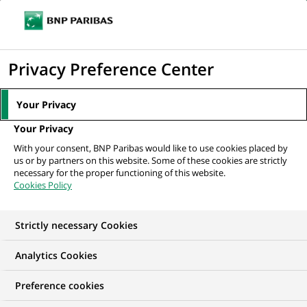
Ouvr
Cliquer
le
pour
men
de
Accueil
Nos offres d'emploi
Finance Solutions Office - OFS Production
afficher
Privacy Preference Center
navi
Controls AM
le
moteur
Your Privacy
de
Your Privacy
recherche
With your consent, BNP Paribas would like to use cookies placed by
us or by partners on this website. Some of these cookies are strictly
necessary for the proper functioning of this website.
Cookies Policy
Strictly necessary Cookies
Analytics Cookies
Preference cookies