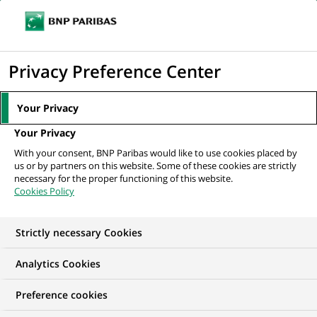
Ouvr
Cliquer
le
pour
men
de
Accueil
Nos offres d'emploi
afficher
Privacy Preference Center
navi
le
moteur
Your Privacy
de
Your Privacy
recherche
With your consent, BNP Paribas would like to use cookies placed by
us or by partners on this website. Some of these cookies are strictly
necessary for the proper functioning of this website.
Cookies Policy
Strictly necessary Cookies
NOS OFFRES D'EMPLOI EN
Analytics Cookies
Traitement des
Preference cookies
Opérations