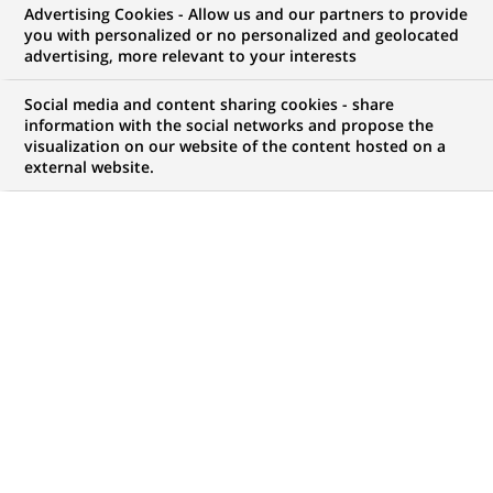
Advertising Cookies - Allow us and our partners to provide
you with personalized or no personalized and geolocated
advertising, more relevant to your interests
Mon espace candidat
Social media and content sharing cookies - share
information with the social networks and propose the
Suivre l'avancement de ma candidature,
visualization on our website of the content hosted on a
(Ce
transmettre des documents...
external website.
lien
s'ouvre
ACCÉDER À MON ESPACE
dans
un
nouvel
onglet)
738
738
OFFRES DANS
35
ZONES
offres
GÉOGRAPHIQUES
dans
35
zones
OFFRES EN FRANÇAIS UNIQUEMENT
géographiques