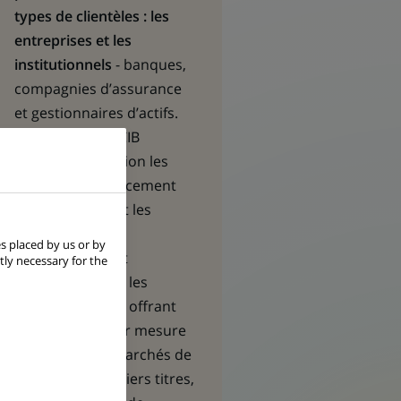
types de clientèles : les
entreprises et les
institutionnels
- banques,
compagnies d’assurance
et gestionnaires d’actifs.
Les équipes de CIB
mettent en relation les
besoins en financement
des premières et les
opportunités
s placed by us or by
d’investissement
tly necessary for the
recherchées par les
seconds, en leur offrant
des solutions sur mesure
en matière de marchés de
capitaux, de métiers titres,