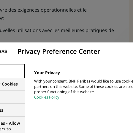
vre des exigences opérationnelles et le
w;
velles utilisations avec les meilleures pratiques de
Privacy Preference Center
eNow et s’occuper des déploiements en production
technique des catalogues de services pour les
Your Privacy
With your consent, BNP Paribas would like to use cookie
 plans d’essai ServiceNow et de manuels de mise en
y Cookies
partners on this website. Some of these cookies are stric
proper functioning of this website.
s
Cookies Policy
e données, de rapports, de cartographie de données,
es
ion de flux de travail et d’autres implémentations
es - Allow
ers to
a plateforme ITG ServiceNow;