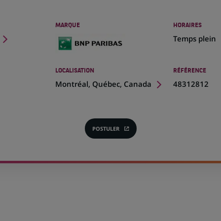
MARQUE
HORAIRES
Temps plein
LOCALISATION
RÉFÉRENCE
(Ce
Montréal, Québec, Canada
48312812
lien
s'ouvre
dans
un
POSTULER
(CE
nouvel
LIEN
onglet)
S'OUVRE
DANS
UN
NOUVEL
ONGLET)