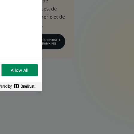
de financement, de
gestion des risques, de
gestion de trésorerie et de
conseil financier.
EN SAVOIR PLUS SUR CORPORATE
& INSTITUTIONAL BANKING
Allow All