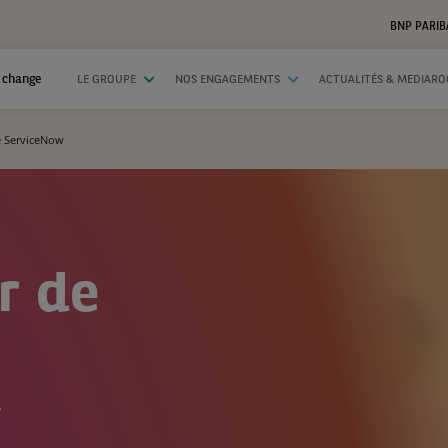
BNP PARIB
 change
LE GROUPE
NOS ENGAGEMENTS
ACTUALITÉS & MEDIAR
e ServiceNow
r de
w