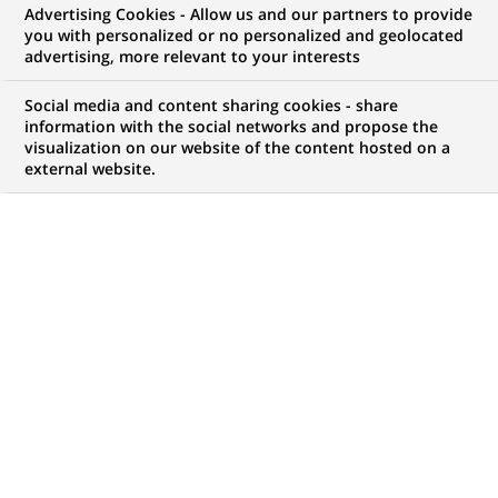
Advertising Cookies - Allow us and our partners to provide
NOUS RECHERCHONS UN
you with personalized or no personalized and geolocated
Data Architect
advertising, more relevant to your interests
Social media and content sharing cookies - share
information with the social networks and propose the
visualization on our website of the content hosted on a
CONTRAT
MARQUE
external website.
CDI (
Permanent
)
HORAIRES
MÉTIER
Temps plein
Informatique
LOCALISATION
RÉFÉRENCE
(Ce
Solihull, Angleterre,
111111111114018
lien
Royaume-Uni
s'ouvre
dans
un
MISE À JOUR LE 04.08.2026
nouvel