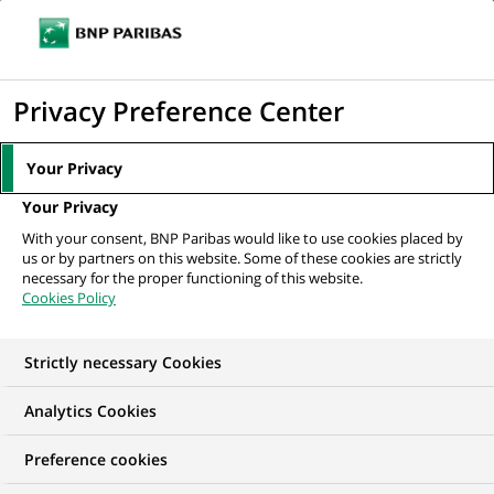
Ouvr
Cliquer
le
pour
men
de
Accueil
Nos offres d'emploi
Data Architect
afficher
Privacy Preference Center
navi
le
moteur
Your Privacy
de
Your Privacy
recherche
With your consent, BNP Paribas would like to use cookies placed by
us or by partners on this website. Some of these cookies are strictly
necessary for the proper functioning of this website.
Cookies Policy
Strictly necessary Cookies
Analytics Cookies
Preference cookies