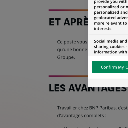
provide you with
personalized or 
personalized and
geolocated advert
ET APRÈS ?
more relevant to
interests
Social media and
Ce poste vous permettra de dével
sharing cookies -
qu’une bonne compréhension de l’
information with 
Groupe.
networks and pr
visualization on 
Confirm My C
of the content h
external website.
LES AVANTAGES
Travailler chez BNP Paribas, c’e
d’avantages complets :