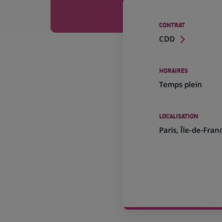
CONTRAT
CDD
HORAIRES
Temps plein
LOCALISATION
(Ce
Paris, Île-de-Fran
lien
s'ouvre
dans
un
nouvel
onglet)