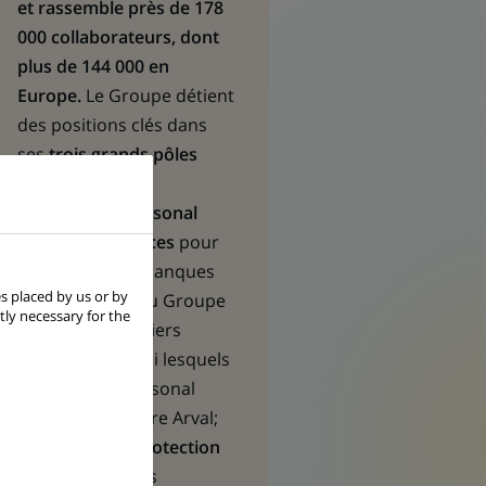
et rassemble près de 178
000 collaborateurs, dont
plus de 144 000 en
Europe.
Le Groupe détient
des positions clés dans
ses
trois grands pôles
opérationnels :
Commercial, Personal
Banking & Services
pour
l’ensemble des banques
s placed by us or by
commerciales du Groupe
tly necessary for the
et plusieurs métiers
spécialisés parmi lesquels
BNP Paribas Personal
Finance ou encore Arval;
Investment & Protection
Services
pour les