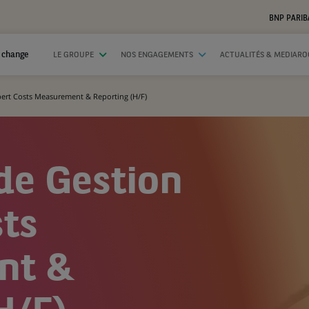
BNP PARIB
 change
LE GROUPE
NOS ENGAGEMENTS
ACTUALITÉS & MEDIAR
pert Costs Measurement & Reporting (H/F)
de Gestion
sts
nt &