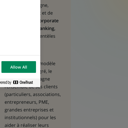
solutions d’épargne,
d’investissement et de
protection ; et
Corporate
& Institutional Banking
,
centré sur les clientèles
Entreprises et
Institutionnels.
Fort d’un solide modèle
Allow All
diversifié et intégré, le
Groupe accompagne
l’ensemble de ses clients
(particuliers, associations,
entrepreneurs, PME,
grandes entreprises et
institutionnels) pour les
aider à réaliser leurs