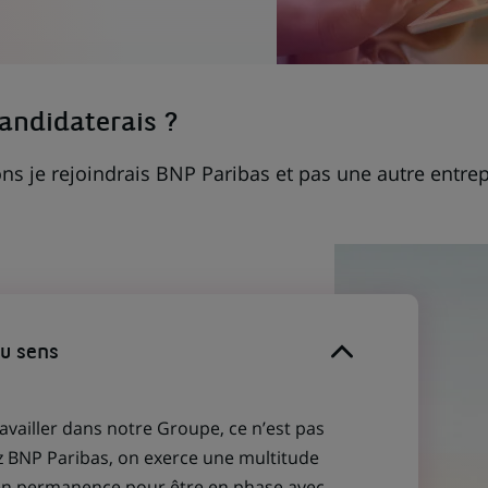
candidaterais ?
ns je rejoindrais BNP Paribas et pas une autre entrep
du sens
ravailler dans notre Groupe, ce n’est pas
z BNP Paribas, on exerce une multitude
 en permanence pour être en phase avec