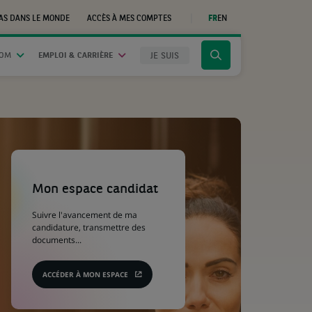
AS DANS LE MONDE
ACCÈS À MES COMPTES
FR
EN
(CE
LIEN
S'OUVRE
DANS
JE SUIS
OOM
EMPLOI & CARRIÈRE
Cliquer
UN
NOUVEL
pour
ONGLET)
afficher
le
moteur
de
recherche
(Ce
lien
s'ouvre
Mon espace candidat
dans
un
Suivre l'avancement de ma
nouvel
candidature, transmettre des
onglet)
documents...
ACCÉDER À MON ESPACE