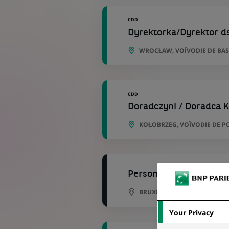
CDD
Dyrektorka/Dyrektor ds
WROCŁAW, VOÏVODIE DE BAS
CDD
Doradczyni / Doradca K
KOŁOBRZEG, VOÏVODIE DE 
Personal Banker Libera
BRUXELLES, BRUXELLES, BEL
Your Privacy