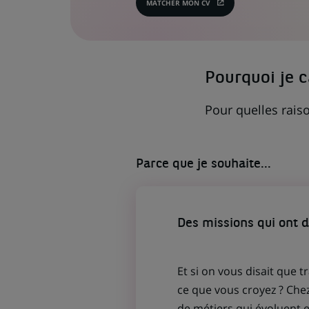
MATCHER MON CV
(CE
LIEN
S'OUVRE
DANS
UN
NOUVEL
ONGLET)
Pourquoi je 
Pour quelles raiso
Parce que je souhaite...
Des missions qui ont 
Et si on vous disait que t
ce que vous croyez ? Che
de métiers qui évoluent