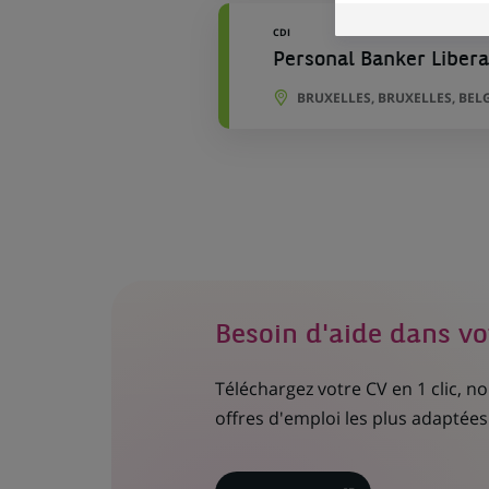
CDI
Personal Banker Liberal
BRUXELLES, BRUXELLES, BEL
Besoin d'aide dans vo
Téléchargez votre CV en 1 clic, 
offres d'emploi les plus adaptées 