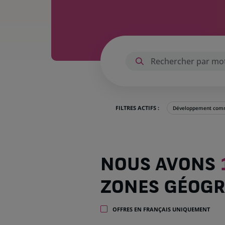
FILTRES ACTIFS :
Développement comm
Nous
NOUS AVONS
avons
1 055
ZONES GÉOGR
offres
dans
32
OFFRES EN FRANÇAIS UNIQUEMENT
zones