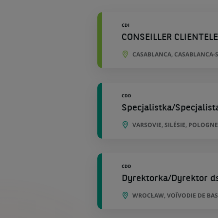
géographiques
CDI
CONSEILLER CLIENTEL
CASABLANCA, CASABLANCA-S
CDD
Specjalistka/Specjalis
VARSOVIE, SILÉSIE, POLOGNE
CDD
Dyrektorka/Dyrektor ds
WROCŁAW, VOÏVODIE DE BAS