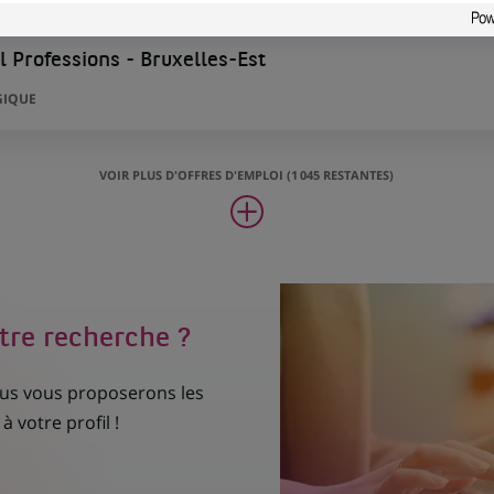
 Professions - Bruxelles-Est
GIQUE
VOIR PLUS D'OFFRES D'EMPLOI (1 045 RESTANTES)
tre recherche ?
nous vous proposerons les
à votre profil !