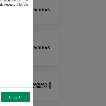
s placed by us or by
tly necessary for the
on
Allow All