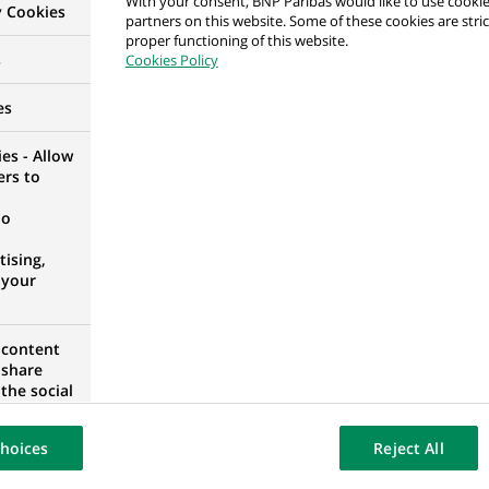
With your consent, BNP Paribas would like to use cookie
y Cookies
partners on this website. Some of these cookies are stric
proper functioning of this website.
in/Kołobrzeg
s
Cookies Policy
POMÉRANIE OCCIDENTALE, POLOGNE
es
es - Allow
ers to
apan - Cash Management Product and Implementati
no
ising,
 your
 content
 share
the social
ment de Crédit
opose the
TO, PORTUGAL
our website
hoices
Reject All
osted on a