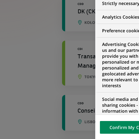
Strictly necessar
CDD
DK (CK kasowy) Koszal
Analytics Cookie
KOŁOBRZEG, VOÏVODIE DE 
Preference cooki
Advertising Cooki
CDI
us and our partn
provide you with
Transaction Banking J
personalized or 
Manager
personalized and
geolocated advert
TOKYO, TOKYO, JAPON
more relevant to
interests
Social media and
CDD
sharing cookies -
information with 
Conseiller de Recouvre
networks and pr
LISBONNE, DISTRICT DE POR
visualization on 
Confirm My C
of the content h
external website.