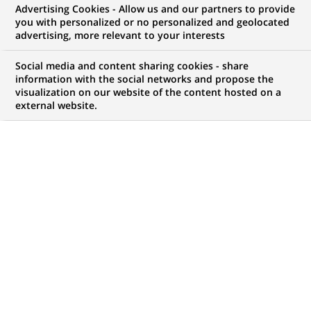
Advertising Cookies - Allow us and our partners to provide
you with personalized or no personalized and geolocated
advertising, more relevant to your interests
Mon espace candidat
Social media and content sharing cookies - share
information with the social networks and propose the
Suivre l'avancement de ma candidature,
visualization on our website of the content hosted on a
(Ce
transmettre des documents...
external website.
lien
s'ouvre
ACCÉDER À MON ESPACE
dans
un
nouvel
onglet)
1 047
1 047
OFFRES DANS
32
ZONES
offres
GÉOGRAPHIQUES
dans
32
zones
OFFRES EN FRANÇAIS UNIQUEMENT
géographiques