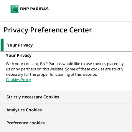
Ouvr
Cliquer
le
pour
men
de
Accueil
Nos offres d'emploi
afficher
Privacy Preference Center
navi
le
moteur
Your Privacy
de
Your Privacy
recherche
With your consent, BNP Paribas would like to use cookies placed by
us or by partners on this website. Some of these cookies are strictly
necessary for the proper functioning of this website.
Cookies Policy
Strictly necessary Cookies
NOS OFFRES D'EMPLOI EN
Analytics Cookies
Développement
Preference cookies
commercial