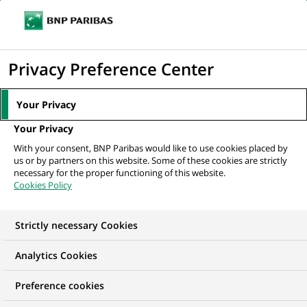
Ouvr
Cliquer
le
pour
men
de
Accueil
Nos offres d'emploi
afficher
Privacy Preference Center
navi
le
moteur
Your Privacy
de
Your Privacy
recherche
With your consent, BNP Paribas would like to use cookies placed by
us or by partners on this website. Some of these cookies are strictly
necessary for the proper functioning of this website.
Cookies Policy
Strictly necessary Cookies
NOS OFFRES D'EMPLOI EN
Analytics Cookies
Développement
Preference cookies
commercial