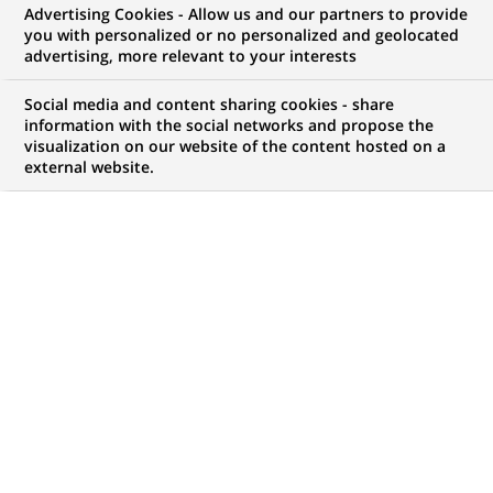
Advertising Cookies - Allow us and our partners to provide
you with personalized or no personalized and geolocated
advertising, more relevant to your interests
Mon espace candidat
Social media and content sharing cookies - share
information with the social networks and propose the
Suivre l'avancement de ma candidature,
visualization on our website of the content hosted on a
(Ce
transmettre des documents...
external website.
lien
s'ouvre
ACCÉDER À MON ESPACE
dans
un
nouvel
onglet)
1 055
1 055
OFFRES DANS
32
ZONES
offres
GÉOGRAPHIQUES
dans
32
zones
OFFRES EN FRANÇAIS UNIQUEMENT
géographiques