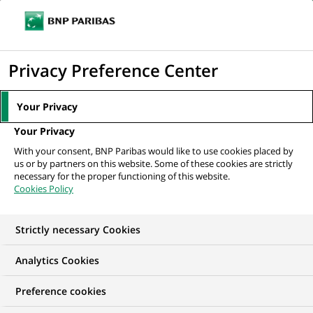
Ouvr
Cliquer
le
pour
men
de
Accueil
Nos offres d'emploi
afficher
Privacy Preference Center
navi
le
moteur
Your Privacy
de
Your Privacy
recherche
With your consent, BNP Paribas would like to use cookies placed by
us or by partners on this website. Some of these cookies are strictly
necessary for the proper functioning of this website.
Cookies Policy
Strictly necessary Cookies
NOS OFFRES D'EMPLOI EN
Analytics Cookies
Data Analytics
Preference cookies