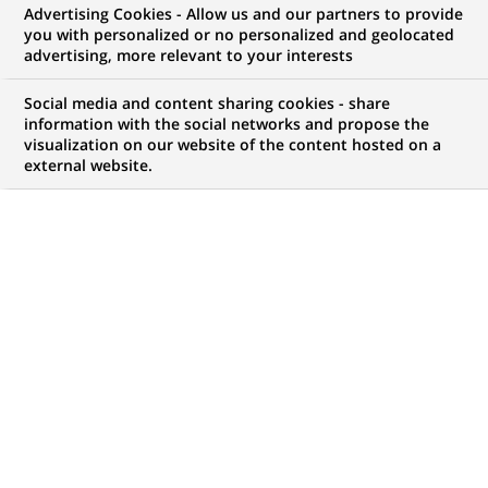
Advertising Cookies - Allow us and our partners to provide
you with personalized or no personalized and geolocated
Mon espace candidat
advertising, more relevant to your interests
Suivre l'avancement de ma candidature,
Social media and content sharing cookies - share
(Ce
transmettre des documents...
information with the social networks and propose the
lien
visualization on our website of the content hosted on a
s'ouvre
external website.
ACCÉDER À MON ESPACE
dans
un
nouvel
onglet)
80
80
OFFRES DANS
15
ZONES
offres
GÉOGRAPHIQUES
dans
15
zones
OFFRES EN FRANÇAIS UNIQUEMENT
géographiques