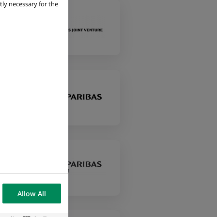
tly necessary for the
i
Allow All