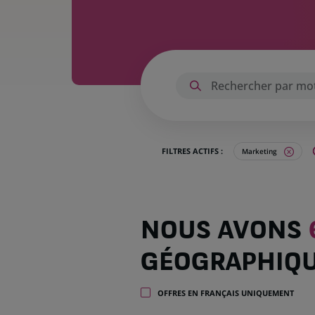
FILTRES ACTIFS :
Marketing
Nous
NOUS AVONS
avons
68
GÉOGRAPHIQ
offres
dans
20
OFFRES EN FRANÇAIS UNIQUEMENT
zones