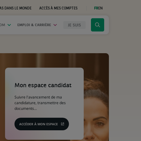
AS DANS LE MONDE
ACCÈS À MES COMPTES
FR
EN
(CE
LIEN
S'OUVRE
DANS
JE SUIS
OOM
EMPLOI & CARRIÈRE
Cliquer
UN
NOUVEL
pour
ONGLET)
afficher
le
moteur
de
recherche
(Ce
lien
s'ouvre
Mon espace candidat
dans
un
Suivre l'avancement de ma
nouvel
candidature, transmettre des
onglet)
documents...
ACCÉDER À MON ESPACE