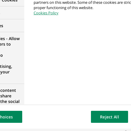
partners on this website. Some of these cookies are stric
proper functioning of this website.
s
Cookies Policy
lternatif Piyasalar Strateji ve Satış Bölümü Yöneticis
BUL, TURQUIE
es
es - Allow
ers to
no
& Communication (1fte)
ising,
ENTRIONALE, PAYS-BAS
 your
 content
 share
 İhracat Portföy Yöneticisi
the social
opose the
BUL, TURQUIE
our website
hoices
Reject All
osted on a