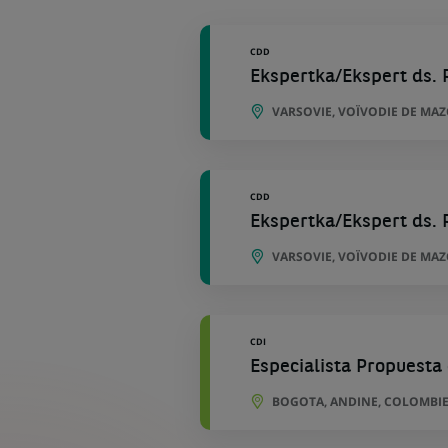
géographiques
CDD
Ekspertka/Ekspert ds
VARSOVIE, VOÏVODIE DE MA
CDD
Ekspertka/Ekspert ds
VARSOVIE, VOÏVODIE DE MA
CDI
Especialista Propuesta
BOGOTA, ANDINE, COLOMBI