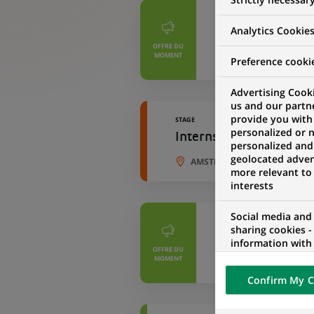
CDI
Analytics Cookie
TEB Yatırım - A
OFFRE DU
MOMENT
ISTANBUL, ISTAN
Preference cooki
Advertising Cooki
us and our partn
provide you with
STAGE
personalized or 
Internship Marketing 
personalized and
geolocated advert
AMSTERDAM, HOLLANDE-SEPT
more relevant to
interests
Social media and
CDI
sharing cookies -
TEB Faktoring -
information with 
OFFRE DU
networks and pr
MOMENT
ISTANBUL, ISTAN
visualization on 
Confirm My C
of the content h
external website.