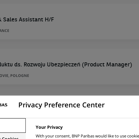
& Sales Assistant H/F
RANCE
duktu ds. Rozwoju Ubezpieczeń (Product Manager)
ZOVIE, POLOGNE
Privacy Preference Center
duktu ds. Rozwoju Ubezpieczeń (Product Manager)
ZOVIE, POLOGNE
Your Privacy
With your consent, BNP Paribas would like to use cookie
y Cookies