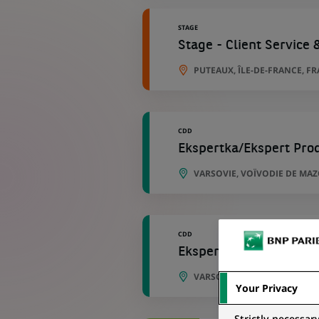
STAGE
Stage - Client Service 
PUTEAUX, ÎLE-DE-FRANCE, F
CDD
Ekspertka/Ekspert Pro
VARSOVIE, VOÏVODIE DE MA
CDD
Ekspertka/Ekspert Pro
VARSOVIE, VOÏVODIE DE MA
Your Privacy
Strictly necessar