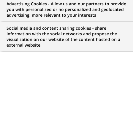
Advertising Cookies - Allow us and our partners to provide
you with personalized or no personalized and geolocated
NOUS RECHERCHONS UN
advertising, more relevant to your interests
Alternance - Analyste
Social media and content sharing cookies - share
Risque Opérationnel
information with the social networks and propose the
visualization on our website of the content hosted on a
external website.
H/F
CONTRAT
MARQUE
Alternance
HORAIRES
NIVEAU D'ÉTUDES
Temps plein
Niveau Bac+4/5
MÉTIER
LOCALISATION
(Ce
Risque
Nantes, Île-de-France,