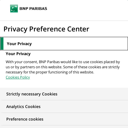
Ouvr
Cliquer
le
pour
men
de
Accueil
Nos offres d'emploi
Alternance - Analyste Risque Opérationnel
afficher
Privacy Preference Center
navi
H/F
le
moteur
Your Privacy
de
Your Privacy
recherche
With your consent, BNP Paribas would like to use cookies placed by
us or by partners on this website. Some of these cookies are strictly
necessary for the proper functioning of this website.
Cookies Policy
Strictly necessary Cookies
Analytics Cookies
Preference cookies