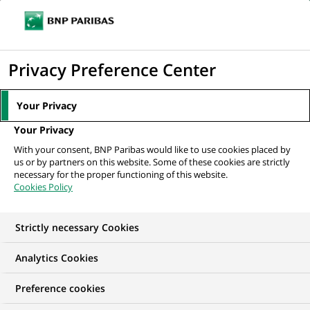
Ouvr
Cliquer
le
pour
men
de
Accueil
Mediaroom
Communiqués de presse
GROUPE BNP :
afficher
Privacy Preference Center
navi
Résultats des neuf premiers mois de 1999
le
moteur
MEDIAROOM
Your Privacy
de
Communiqués de
Your Privacy
recherche
With your consent, BNP Paribas would like to use cookies placed by
presse
us or by partners on this website. Some of these cookies are strictly
necessary for the proper functioning of this website.
Cookies Policy
Retrouvez dans cet espace tous les communiqués de
presse de BNP Paribas
Strictly necessary Cookies
ACCUEIL
COMMUNIQUÉS DE PRESSE
LES ESSENTIELS
Analytics Cookies
Preference cookies