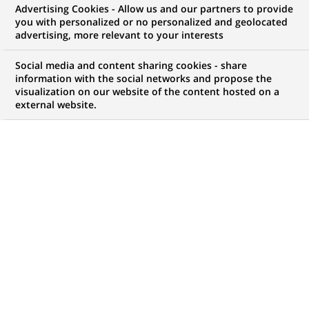
Advertising Cookies - Allow us and our partners to provide
INFORMATIONS FINANCIÈRES
COMMUNIQUÉ DE PRESSE
you with personalized or no personalized and geolocated
advertising, more relevant to your interests
GROUPE BNP : Résultats des neuf
Social media and content sharing cookies - share
premiers mois de 1999
information with the social networks and propose the
visualization on our website of the content hosted on a
external website.
PUBLIÉ LE 10-11-1999
RETOUR AUX
COMMUNIQUÉS