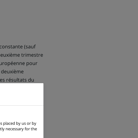
constante (sauf
 deuxième trimestre
 Européenne pour
u deuxième
es résultats du
S applicables en
es sont différentes
ultats du deuxième
s placed by us or by
tly necessary for the