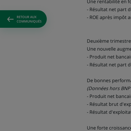
Une rentabilité en 
- Résultat net part 
- ROE après impôt an
RETOUR AUX
COMMUNIQUÉS
Deuxième trimestre
Une nouvelle augmen
- Produit net bancai
- Résultat net part 
De bonnes performa
(Données hors BNP P
- Produit net bancai
- Résultat brut d'ex
- Résultat d'exploit
Une forte croissance