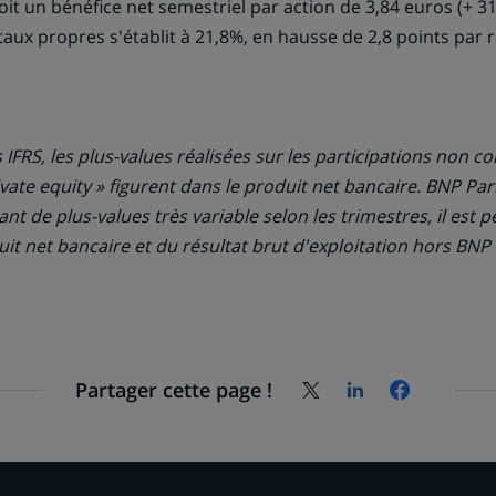
soit un bénéfice net semestriel par action de 3,84 euros (+ 31
taux propres s'établit à 21,8%, en hausse de 2,8 points par
 IFRS, les plus-values réalisées sur les participations non co
ate equity » figurent dans le produit net bancaire. BNP Par
 de plus-values très variable selon les trimestres, il est p
uit net bancaire et du résultat brut d'exploitation hors BNP 
Partager cette page !
Partagez
Partagez
Partagez
la
la
la
page
page
page
sur
sur
sur
X
LinkedIn,
Facebook,