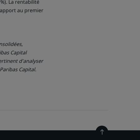
%). La rentabilité
 rapport au premier
nsolidées,
ibas Capital
ertinent d'analyser
Paribas Capital.
Retour