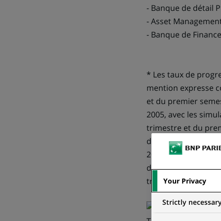
- Banque de détail 
- Asset Management
- Banque de Financ
* Les taux de prog
mention expresse co
et du premier semes
2005, avec les simu
trimestre et du pre
deuxième trimestre 
2004 sont également
de celles appliquée
trimestre et du pre
Your Privacy
Strictly necessar