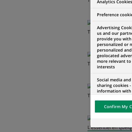
Téléchargez le Comm
Analytics Cookie
Preference cooki
Advertising Cooki
Téléchargez les Diapo
us and our partn
provide you with
personalized or 
personalized and
geolocated advert
more relevant to
Téléchargez les Etats
interests
Social media and
sharing cookies -
information with 
Téléchargez les Etats
networks and pr
visualization on 
Confirm My C
of the content h
external website.
L'essentiel en quelq