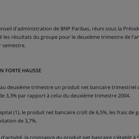
lien
s'ouvre
dans
un
onseil d'administration de BNP Paribas, réuni sous la Prési
nouvel
 les résultats du groupe pour le deuxième trimestre de l'an
onglet)
 semestre.
EN FORTE HAUSSE
 au deuxième trimestre un produit net bancaire trimestriel d
de 3,3% par rapport à celui du deuxième trimestre 2004.
ital (1), le produit net bancaire croît de 6,5%, les frais de g
oitation de 3,7%.
d'activité, la croissance du produit net bancaire s'établit à 