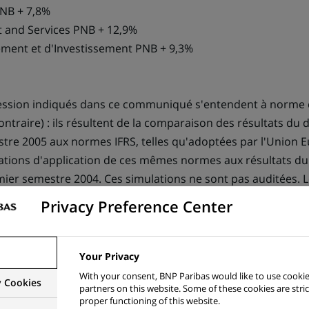
PNB + 7,8%
 and Services PNB + 12,9%
ement et d'Investissement PNB + 9,3%
ression indiqués dans ce communiqué s'entendent à norme 
ntraire) : ils résultent de la comparaison des résultats du
tre 2005 aux normes IFRS, telles qu'adoptées par l'Union
lations d'application de ces mêmes normes aux résultats d
mier semestre 2004. Ces simulations ne sont pas auditées. L
et du premier semestre 2004 retraités selon les normes IFR
Privacy Preference Center
 fournis dans les annexes chiffrées mais, comme ces norm
s en 2005, ils ne sont pas directement comparables aux rés
mier semestre 2005 respectivement.
Your Privacy
With your consent, BNP Paribas would like to use cookie
y Cookies
partners on this website. Some of these cookies are stric
proper functioning of this website.