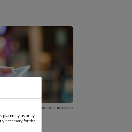
PUBLIÉ LE 04-12-2002
s placed by us or by
tly necessary for the
 majeures avec le