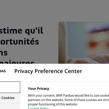
time qu'il
portunités
ns
majeures
Privacy Preference Center
 Lyonnais
Your Privacy
With your consent, BNP Paribas would like to use cookie
y Cookies
partners on this website. Some of these cookies are stric
qu'il existe des opportunités de coopérations industrielles
proper functioning of this website.
s
Cookies Policy