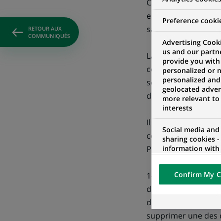
Crédit Lyonnais, qu
entreprises dans l'e
Preference cooki
salariés.
RETOUR AUX
COMMUNIQUÉS
Advertising Cooki
us and our partn
La proposition fai
provide you with
conjointement des p
personalized or 
personalized and
souhaite donc que l
geolocated advert
d'entreprise, ouvre 
more relevant to
interests
Il est prématuré de 
Social media and
conjoints. Mais il 
sharing cookies -
information with 
Paribas:
networks and pr
visualization on 
Confirm My C
1- dans la banque d
of the content h
external website.
deux réseaux d'agen
d'améliorer l'effica
supprimer une des d