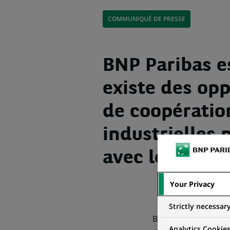
COMMUNIQUÉ DE PRESSE
BNP Paribas es
existe des op
de coopératio
industrielles 
avec le Crédit
Your Privacy
Strictly necessar
BNP Paribas estime 
Analytics Cookie