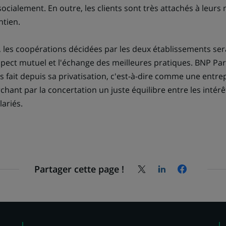
ialement. En outre, les clients sont très attachés à leurs
ntien.
, les coopérations décidées par les deux établissements ser
espect mutuel et l'échange des meilleures pratiques. BNP Pa
s fait depuis sa privatisation, c'est-à-dire comme une entr
hant par la concertation un juste équilibre entre les intérê
lariés.
Partager cette page !
Partagez
Partagez
Partagez
la
la
la
page
page
page
sur
sur
sur
X
LinkedIn,
Facebook,
(Twitter),
s'ouvre
s'ouvre