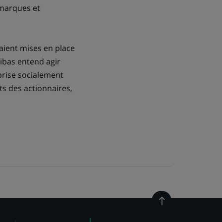
 marques et
aient mises en place
ribas entend agir
eprise socialement
ts des actionnaires,
Retour
en