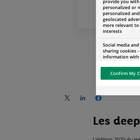
provide you with
personalized or 
personalized and
geolocated advert
more relevant to
interests
Social media and
sharing cookies -
information with 
networks and pr
visualization on 
Confirm My C
of the content h
external website.
Les deep
L’édition 2020 du 