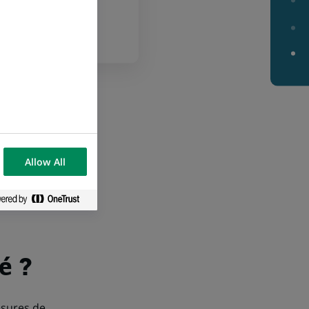
Allow All
é ?
esures de