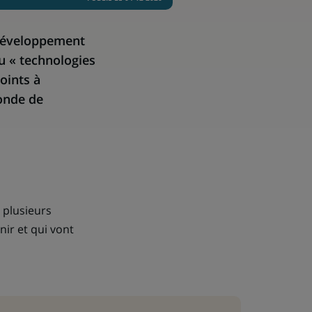
 développement
u « technologies
oints à
monde de
é plusieurs
ir et qui vont