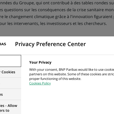
nées du Groupe, qui ont contribué à des tables rondes su
es questions sur les conséquences de la crise sanitaire mond
re le changement climatique grâce à l'innovation figuraient 
r les intervenants, les investisseurs et les chercheurs.
Privacy Preference Center
ummit
Your Privacy
With your consent, BNP Paribas would like to use cookie
y Cookies
partners on this website. Some of these cookies are stric
proper functioning of this website.
s
Cookies Policy
es
es - Allow
er les cookies de type "Réseaux sociaux" pour pouvoir acc
ers to