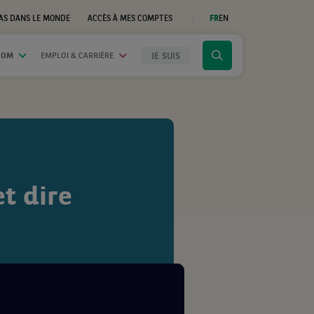
AS DANS LE MONDE
ACCÈS À MES COMPTES
FR
EN
(CE
LIEN
S'OUVRE
DANS
JE SUIS
OOM
EMPLOI & CARRIÈRE
Cliquer
UN
NOUVEL
pour
ONGLET)
afficher
le
moteur
de
recherche
t dire