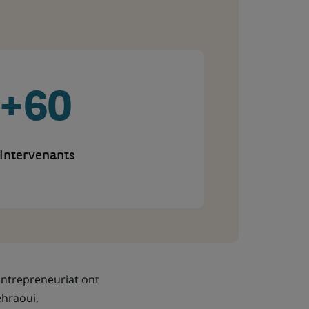
+60
Intervenants
'Entrepreneuriat ont
ehraoui,