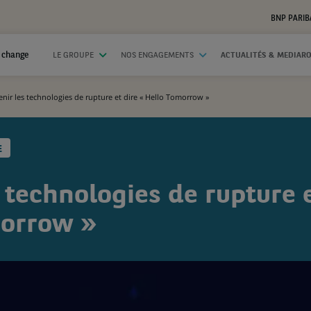
BNP PARIB
 change
LE GROUPE
NOS ENGAGEMENTS
ACTUALITÉS & MEDIAR
nir les technologies de rupture et dire « Hello Tomorrow »
E
 technologies de rupture e
morrow »