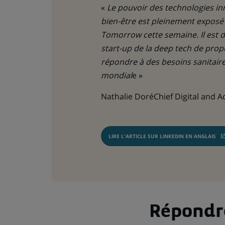
«
Le pouvoir des technologies in
bien-être est pleinement exposé
Tomorrow cette semaine. Il est 
start-up de la deep tech de pro
répondre à des besoins sanitair
mondial
e »
Nathalie DoréChief Digital and A
LIRE L'ARTICLE SUR LINKEDIN EN ANGLAIS
(CE
LIEN
S'OUVRE
DANS
UN
NOUVEL
ONGLET)
Répondr