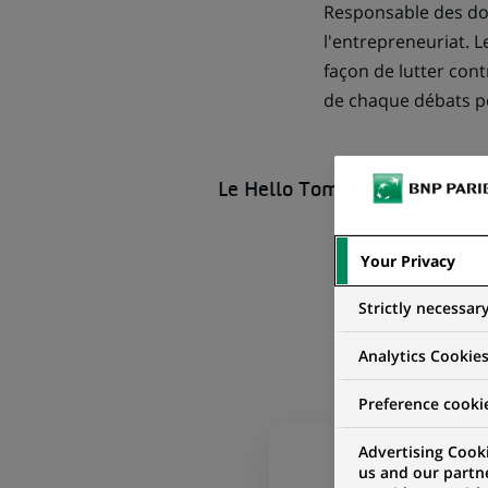
Responsable des don
l'entrepreneuriat. L
façon de lutter cont
de chaque débats pou
Le Hello Tomorrow Global S
Your Privacy
Strictly necessar
Analytics Cookie
Preference cooki
Advertising Cooki
Vous devez accept
us and our partn