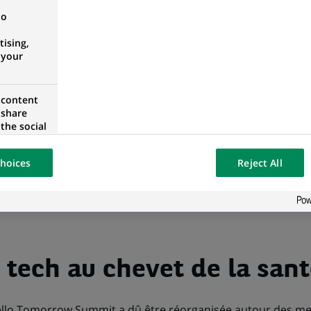
no
PRÉFÉRENCES COOKIES
ising,
 your
 content
 share
the social
opose the
our website
hoices
Reject All
osted on a
 tech au chevet de la sant
Hello Tomorrow Summit a dû être réorganisée autour des m