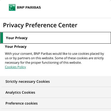
Ouvr
Cliquer
le
pour
men
de
Accueil
Actualités
Groupe
« Grâce au financement des aires marines
afficher
Privacy Preference Center
navi
protégées, nous...
le
moteur
Your Privacy
de
GROUPE
Your Privacy
recherche
With your consent, BNP Paribas would like to use cookies placed by
us or by partners on this website. Some of these cookies are strictly
« Grâce au financement
necessary for the proper functioning of this website.
Cookies Policy
des aires marines
protégées, nous
Strictly necessary Cookies
conjuguons
Analytics Cookies
conservation marine et
Preference cookies