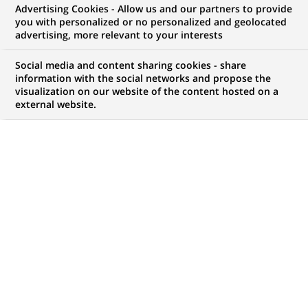
développement
Advertising Cookies - Allow us and our partners to provide
you with personalized or no personalized and geolocated
économique des
advertising, more relevant to your interests
communautés locales. »
Social media and content sharing cookies - share
information with the social networks and propose the
visualization on our website of the content hosted on a
external website.
PUBLIÉ LE 30-09-2025
À l’occasion du Rapport intégré 2024 de BNP Paribas,
le Directeur Exécutif de Blue Alliance Marine