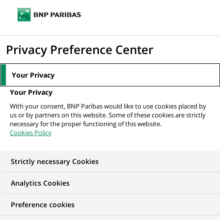
Ouvr
Cliquer
le
pour
men
de
Accueil
Actualités
Cinéma
#Blockchain : BNP Paribas, banque du
afficher
Privacy Preference Center
navi
cinéma, accompagne le futur...
le
moteur
Your Privacy
de
CINÉMA
Your Privacy
recherche
With your consent, BNP Paribas would like to use cookies placed by
us or by partners on this website. Some of these cookies are strictly
#Blockchain :
necessary for the proper functioning of this website.
Cookies Policy
BNP Paribas, banque du
cinéma, accompagne le
Strictly necessary Cookies
futur de l’audiovisuel
Analytics Cookies
Preference cookies