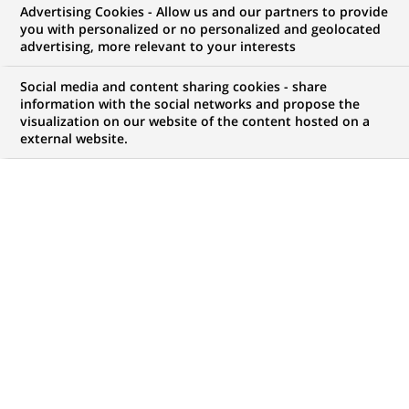
Advertising Cookies - Allow us and our partners to provide
you with personalized or no personalized and geolocated
advertising, more relevant to your interests
Social media and content sharing cookies - share
information with the social networks and propose the
visualization on our website of the content hosted on a
external website.
PUBLIÉ LE 11-12-2020
C
’est une première mondiale. Un fonds
d’investissement spécialisé dans la production
audiovisuelle (films et séries) propose un
parcours investisseur entièrement basé sur la
blockchain, une nouvelle façon de financer ce secteur
impacté par la crise sanitaire. Ce modèle de
financement innovant basé sur la tokenisation (nom
tiré du token obtenu en échange de la participation à
la blockchain) permettra un financement plus liquide,