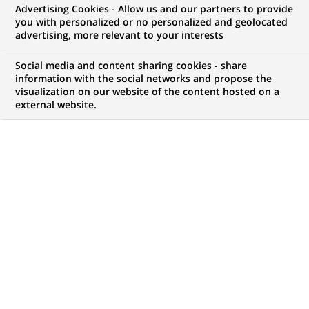
Bereich Human
Advertising Cookies - Allow us and our partners to provide
you with personalized or no personalized and geolocated
Resources –
advertising, more relevant to your interests
Schwerpunkt
Social media and content sharing cookies - share
information with the social networks and propose the
Personalentwicklung
visualization on our website of the content hosted on a
external website.
(all genders) bei
Personal Investors
CONTRAT
MARQUE
Working Student
(
Working Student
)
HORAIRES
LOCALISATION
(Ce
Part time
Nuremberg, Bavière,
lien
Allemagne