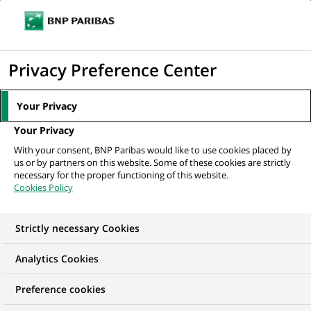
Ouvr
Cliquer
le
pour
men
de
Accueil
Nos offres d'emploi
Werkstudent für den Bereich Human
afficher
Privacy Preference Center
navi
Resources – Schwerpunkt...
le
moteur
Your Privacy
de
Your Privacy
recherche
With your consent, BNP Paribas would like to use cookies placed by
us or by partners on this website. Some of these cookies are strictly
necessary for the proper functioning of this website.
Cookies Policy
Strictly necessary Cookies
NOUS RECHERCHONS UN
Analytics Cookies
Werkstudent für den
Preference cookies