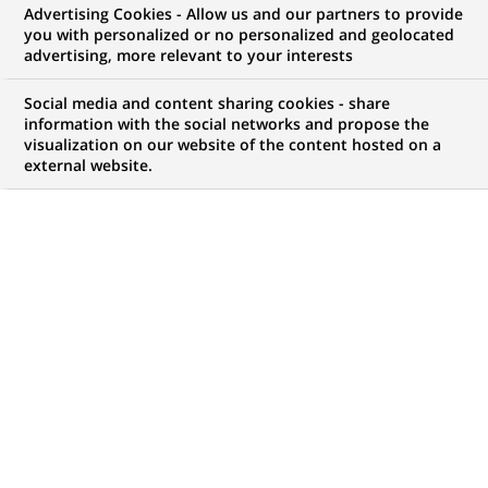
Advertising Cookies - Allow us and our partners to provide
you with personalized or no personalized and geolocated
Mon espace candidat
advertising, more relevant to your interests
Suivre l'avancement de ma candidature,
Social media and content sharing cookies - share
(Ce
transmettre des documents...
information with the social networks and propose the
lien
visualization on our website of the content hosted on a
s'ouvre
external website.
ACCÉDER À MON ESPACE
dans
un
nouvel
onglet)
809
809
OFFRES DANS
28
ZONES
offres
GÉOGRAPHIQUES
dans
28
zones
OFFRES EN FRANÇAIS UNIQUEMENT
géographiques