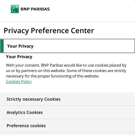
Ouvr
Cliquer
le
pour
men
de
Accueil
Nos offres d'emploi
afficher
Privacy Preference Center
navi
le
moteur
Your Privacy
de
Your Privacy
recherche
With your consent, BNP Paribas would like to use cookies placed by
us or by partners on this website. Some of these cookies are strictly
necessary for the proper functioning of this website.
Cookies Policy
Strictly necessary Cookies
NOS OFFRES D'EMPLOI EN
Analytics Cookies
Informatique
Preference cookies