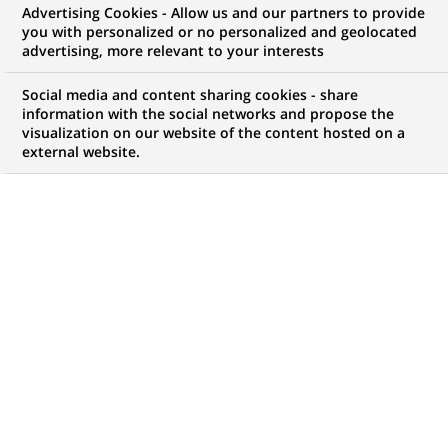
Advertising Cookies - Allow us and our partners to provide
you with personalized or no personalized and geolocated
NOUS RECHERCHONS UN
advertising, more relevant to your interests
Talent Acquisition
Social media and content sharing cookies - share
Specialist (junior) -
information with the social networks and propose the
visualization on our website of the content hosted on a
external website.
AlphaCredit (H/F/X)
CONTRAT
MARQUE
CDI (
Permanent
)
HORAIRES
NIVEAU D'ÉTUDES
Temps plein
Niveau Bac+4/5
MÉTIER
LOCALISATION
(Ce
Ressources Humaines
Bruxelles, Bruxelles,