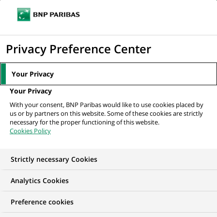
Ouvr
Cliquer
le
pour
men
de
Accueil
Nos offres d'emploi
Talent Acquisition Specialist (junior) -
afficher
Privacy Preference Center
navi
AlphaCredit (H/F/X)
le
moteur
Your Privacy
de
Your Privacy
recherche
With your consent, BNP Paribas would like to use cookies placed by
us or by partners on this website. Some of these cookies are strictly
necessary for the proper functioning of this website.
Cookies Policy
Strictly necessary Cookies
Analytics Cookies
Preference cookies