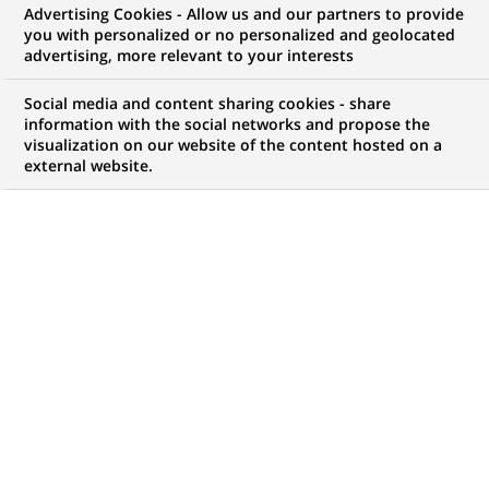
Advertising Cookies - Allow us and our partners to provide
you with personalized or no personalized and geolocated
NOUS RECHERCHONS UN
advertising, more relevant to your interests
Strutt & Parker - Sales
Social media and content sharing cookies - share
Negotiator / Senior
information with the social networks and propose the
visualization on our website of the content hosted on a
external website.
Negotiator
CONTRAT
MARQUE
CDI (
Permanent
)
HORAIRES
MÉTIER
Temps plein
Expertise Financière et
Technique
LOCALISATION
RÉFÉRENCE