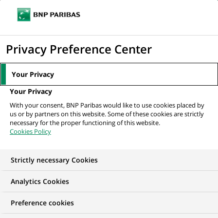
Ouvr
Cliquer
le
pour
men
de
Accueil
Nos offres d'emploi
Strutt & Parker - Sales Negotiator / Senior
afficher
Privacy Preference Center
navi
Negotiator
le
moteur
Your Privacy
de
Your Privacy
recherche
With your consent, BNP Paribas would like to use cookies placed by
us or by partners on this website. Some of these cookies are strictly
necessary for the proper functioning of this website.
Cookies Policy
Strictly necessary Cookies
Analytics Cookies
Preference cookies