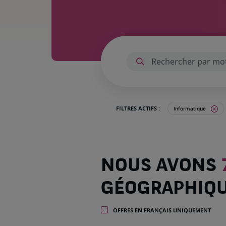
FILTRES ACTIFS :
Informatique
Nous
NOUS AVONS
avons
798
GÉOGRAPHIQ
offres
dans
28
OFFRES EN FRANÇAIS UNIQUEMENT
zones