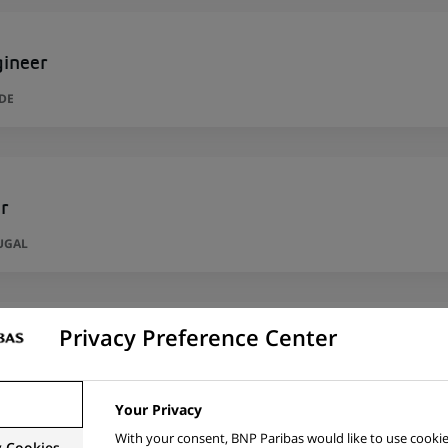
gineer
DE
r
UGAL
Privacy Preference Center
per
ADRID, ESPAGNE
Your Privacy
With your consent, BNP Paribas would like to use cookie
y Cookies