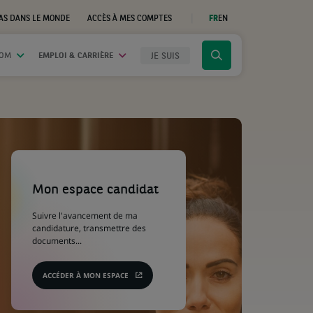
AS DANS LE MONDE
ACCÈS À MES COMPTES
FR
EN
(CE
LIEN
S'OUVRE
DANS
JE SUIS
OOM
EMPLOI & CARRIÈRE
Cliquer
UN
NOUVEL
pour
ONGLET)
afficher
le
moteur
de
recherche
(Ce
lien
s'ouvre
Mon espace candidat
dans
un
Suivre l'avancement de ma
nouvel
candidature, transmettre des
onglet)
documents...
ACCÉDER À MON ESPACE