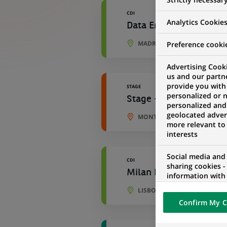
CDI
Analytics Cookie
Data Engineer - Develo
MADRID, COMMUNAUTÉ DE M
Preference cooki
Advertising Cooki
us and our partn
provide you with
STAGE
personalized or 
Stage - Data Engineer 
personalized and
geolocated advert
MONTREUIL, ÎLE-DE-FRANCE,
more relevant to
interests
Social media and
CDI
sharing cookies -
Milan IT - Senior Deve
information with 
networks and pr
LISBONNE, LISBONNE, PORT
visualization on 
Confirm My C
of the content h
external website.