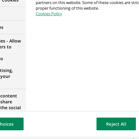
partners on this website. Some of these cookies are stric
proper functioning of this website.
s
Cookies Policy
per
ADRID, ESPAGNE
es
es - Allow
ers to
no
H/F
ising,
 FRANCE
 your
 content
 share
loper
the social
opose the
UGAL
our website
hoices
Reject All
osted on a