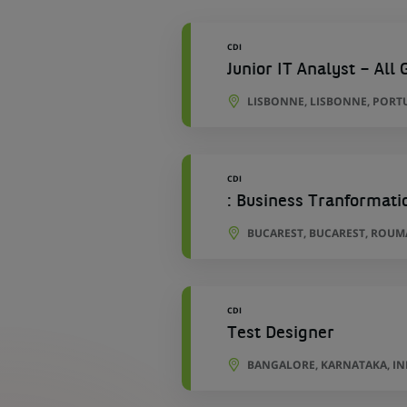
géographiques
CDI
Junior IT Analyst – Al
LISBONNE, LISBONNE, PORT
CDI
: Business Tranformatio
BUCAREST, BUCAREST, ROUM
CDI
Test Designer
BANGALORE, KARNATAKA, IN