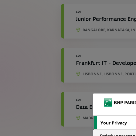
CDI
Junior Performance En
BANGALORE, KARNATAKA, IN
CDI
Frankfurt IT - Develope
LISBONNE, LISBONNE, PORT
CDI
Data Engineer - Develo
MADRID, COMMUNAUTÉ DE M
Your Privacy
Strictly necessar