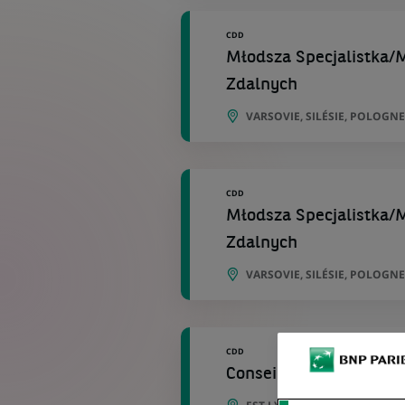
CDD
Młodsza Specjalistka/M
Zdalnych
VARSOVIE, SILÉSIE, POLOGNE
CDD
Młodsza Specjalistka/M
Zdalnych
VARSOVIE, SILÉSIE, POLOGNE
CDD
Conseiller Clientèle de 