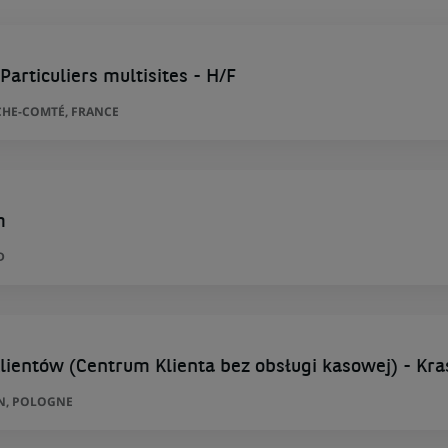
Particuliers multisites - H/F
HE-COMTÉ, FRANCE
m
D
lientów (Centrum Klienta bez obsługi kasowej) - Kra
IN, POLOGNE