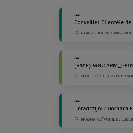
géographiques
CDD
Conseiller Clientèle de 
NEVERS, BOURGOGNE-FRANC
CDI
(Bank) MNC ARM_Per
SÉOUL, SÉOUL, CORÉE DU SU
CDD
Doradczyni / Doradca K
KRASNA, VOÏVODIE DE LUBL