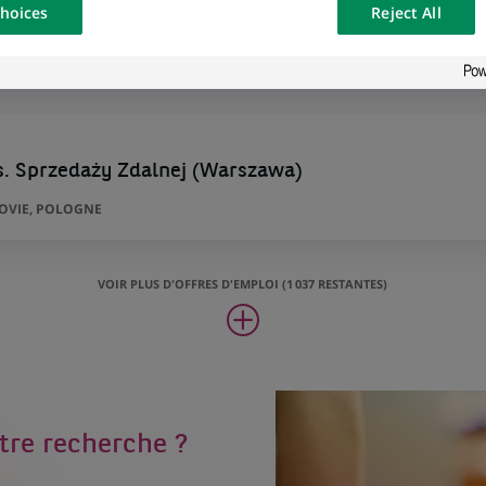
hoices
Reject All
3
osted on a
NE
s. Sprzedaży Zdalnej (Warszawa)
ZOVIE, POLOGNE
VOIR PLUS D'OFFRES D'EMPLOI (1 037 RESTANTES)
tre recherche ?