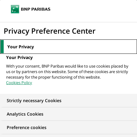
Ouvr
Cliquer
le
pour
men
de
Accueil
Nos offres d'emploi
Stage - Equipe Expertise & Conseil Hôtels
afficher
Privacy Preference Center
navi
H/F
le
moteur
Your Privacy
de
Your Privacy
recherche
With your consent, BNP Paribas would like to use cookies placed by
us or by partners on this website. Some of these cookies are strictly
necessary for the proper functioning of this website.
Cookies Policy
Strictly necessary Cookies
Analytics Cookies
Preference cookies