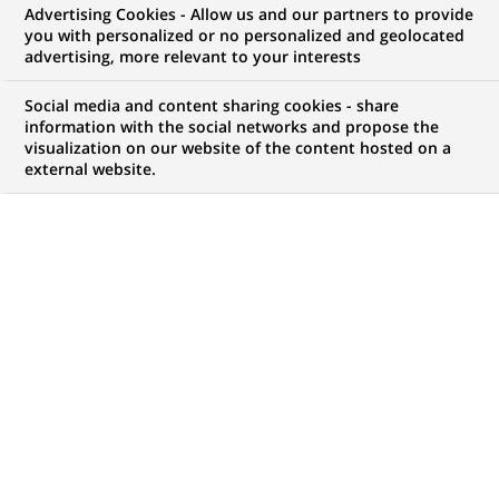
Advertising Cookies - Allow us and our partners to provide
you with personalized or no personalized and geolocated
NOUS RECHERCHONS UN
advertising, more relevant to your interests
Stage - Equipe
Social media and content sharing cookies - share
Expertise & Conseil
information with the social networks and propose the
visualization on our website of the content hosted on a
external website.
Hôtels H/F
CONTRAT
MARQUE
Stage
HORAIRES
NIVEAU D'ÉTUDES
Temps plein
Niveau Bac+4/5
MÉTIER
LOCALISATION
(Ce
Développement
Boulogne-Billancourt,