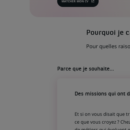
MATCHER MON CV
(CE
LIEN
S'OUVRE
DANS
UN
NOUVEL
ONGLET)
Pourquoi je 
Pour quelles raiso
Parce que je souhaite...
Des missions qui ont 
Et si on vous disait que t
ce que vous croyez ? Che
de métiers qui évoluent