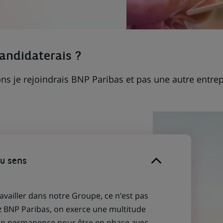
candidaterais ?
ns je rejoindrais BNP Paribas et pas une autre entrep
du sens
ravailler dans notre Groupe, ce n’est pas
z BNP Paribas, on exerce une multitude
 en permanence pour être en phase avec