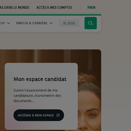
AS DANS LE MONDE
ACCÈS À MES COMPTES
FR
EN
(CE
LIEN
S'OUVRE
DANS
JE SUIS
OOM
EMPLOI & CARRIÈRE
Cliquer
UN
NOUVEL
pour
ONGLET)
afficher
le
moteur
de
recherche
(Ce
lien
s'ouvre
Mon espace candidat
dans
un
Suivre l'avancement de ma
nouvel
candidature, transmettre des
onglet)
documents...
ACCÉDER À MON ESPACE