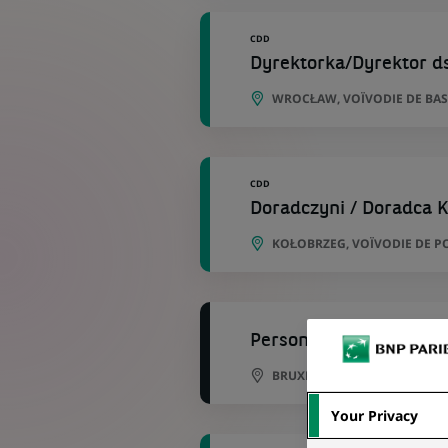
CDD
Dyrektorka/Dyrektor ds
WROCŁAW, VOÏVODIE DE BAS
CDD
Doradczyni / Doradca K
KOŁOBRZEG, VOÏVODIE DE 
Personal Banker Libera
BRUXELLES, BRUXELLES, BEL
Your Privacy