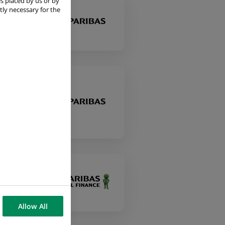
s placed by us or by
tly necessary for the
on
Allow All