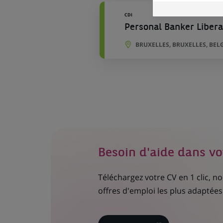
CDI
Personal Banker Liberal
BRUXELLES, BRUXELLES, BEL
Besoin d'aide dans vo
Téléchargez votre CV en 1 clic, 
offres d'emploi les plus adaptées 