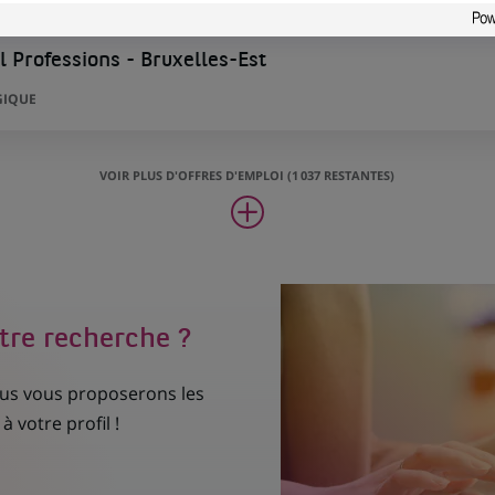
 Professions - Bruxelles-Est
GIQUE
VOIR PLUS D'OFFRES D'EMPLOI (1 037 RESTANTES)
tre recherche ?
nous vous proposerons les
à votre profil !