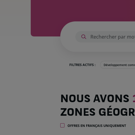
FILTRES ACTIFS :
Développement comm
Nous
NOUS AVONS
avons
1 047
ZONES GÉOGR
offres
dans
32
OFFRES EN FRANÇAIS UNIQUEMENT
zones