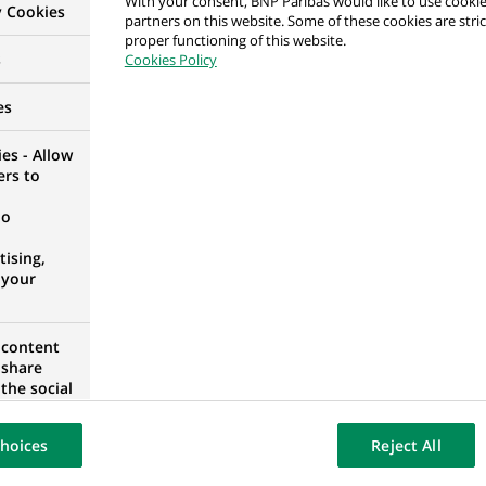
With your consent, BNP Paribas would like to use cookie
y Cookies
partners on this website. Some of these cookies are stric
proper functioning of this website.
in/Kołobrzeg
s
Cookies Policy
POMÉRANIE OCCIDENTALE, POLOGNE
es
es - Allow
ers to
apan - Cash Management Product and Implementati
no
ising,
 your
 content
 share
the social
ment de Crédit
opose the
TO, PORTUGAL
our website
hoices
Reject All
osted on a