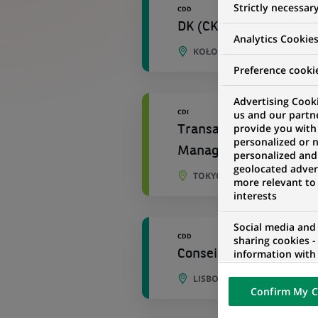
Strictly necessar
CDD
DK (CK kasowy) Koszal
Analytics Cookie
KOŁOBRZEG, VOÏVODIE DE 
Preference cooki
Advertising Cooki
CDI
us and our partn
provide you with
Transaction Banking J
personalized or 
Manager
personalized and
geolocated advert
TOKYO, TOKYO, JAPON
more relevant to
interests
Social media and
CDD
sharing cookies -
information with 
Conseiller de Recouvre
networks and pr
LISBONNE, DISTRICT DE POR
visualization on 
Confirm My C
of the content h
external website.