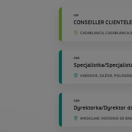
géographiques
CDI
CONSEILLER CLIENTEL
CASABLANCA, CASABLANCA-S
CDD
Specjalistka/Specjalis
VARSOVIE, SILÉSIE, POLOGNE
CDD
Dyrektorka/Dyrektor ds
WROCŁAW, VOÏVODIE DE BAS