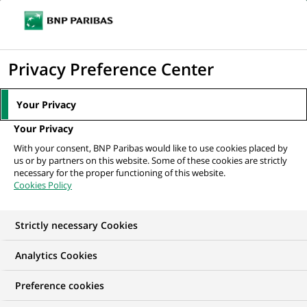
Ouvr
Cliquer
le
pour
men
de
Accueil
Nos offres d'emploi
SOC/CSIRT Analyst
afficher
Privacy Preference Center
navi
le
moteur
Your Privacy
de
Your Privacy
recherche
With your consent, BNP Paribas would like to use cookies placed by
us or by partners on this website. Some of these cookies are strictly
necessary for the proper functioning of this website.
Cookies Policy
Strictly necessary Cookies
Analytics Cookies
Preference cookies