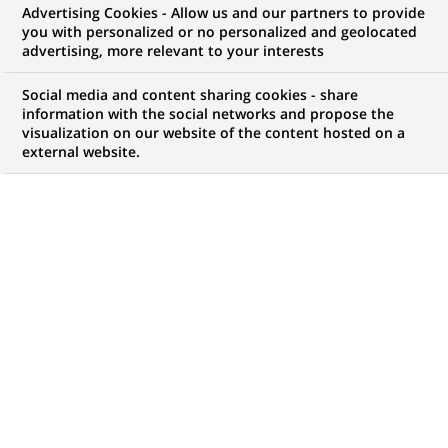
Advertising Cookies - Allow us and our partners to provide
NOUS RECHERCHONS UN
you with personalized or no personalized and geolocated
SOC/CSIRT Analyst
advertising, more relevant to your interests
Social media and content sharing cookies - share
information with the social networks and propose the
visualization on our website of the content hosted on a
CONTRAT
NIVEAU D'EXPÉRIENCE
external website.
CDD (
Fixed Term
Je suis expérimenté
Contract
)
MARQUE
HORAIRES
Temps plein
NIVEAU D'ÉTUDES
MÉTIER
Niveau Bac+4/5
Informatique
LOCALISATION
RÉFÉRENCE
(Ce
Varsovie, Voïvodie de
123456789010111477
lien
Petite-Pologne, Pologne