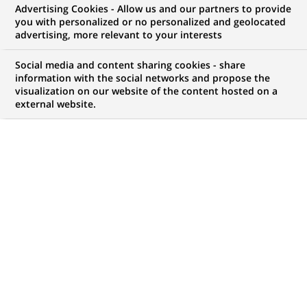
Advertising Cookies - Allow us and our partners to provide
you with personalized or no personalized and geolocated
Mon espace candidat
advertising, more relevant to your interests
Suivre l'avancement de ma candidature,
Social media and content sharing cookies - share
(Ce
transmettre des documents...
information with the social networks and propose the
lien
visualization on our website of the content hosted on a
s'ouvre
external website.
ACCÉDER À MON ESPACE
dans
un
nouvel
onglet)
789
789
OFFRES DANS
28
ZONES
offres
GÉOGRAPHIQUES
dans
28
zones
OFFRES EN FRANÇAIS UNIQUEMENT
géographiques