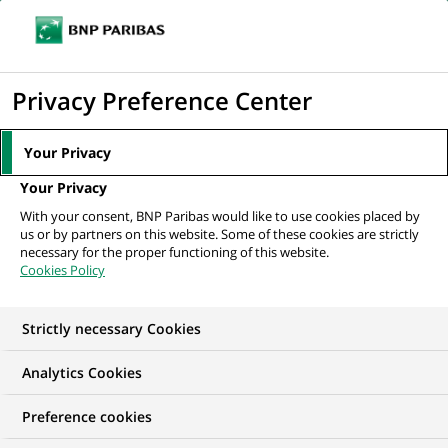
Ouvr
Cliquer
le
pour
men
de
Accueil
Nos offres d'emploi
afficher
Privacy Preference Center
navi
le
moteur
Your Privacy
de
Your Privacy
recherche
With your consent, BNP Paribas would like to use cookies placed by
us or by partners on this website. Some of these cookies are strictly
necessary for the proper functioning of this website.
Cookies Policy
Strictly necessary Cookies
NOS OFFRES D'EMPLOI EN
Analytics Cookies
Informatique
Preference cookies