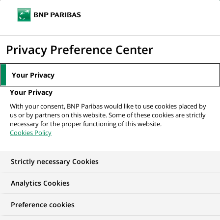
Ouvr
Cliquer
le
pour
men
de
Accueil
Nos offres d'emploi
Senior Credit & Portfolio Management
afficher
Privacy Preference Center
navi
Analyst – Real Estate...
le
moteur
Your Privacy
de
Your Privacy
recherche
With your consent, BNP Paribas would like to use cookies placed by
us or by partners on this website. Some of these cookies are strictly
necessary for the proper functioning of this website.
Cookies Policy
Strictly necessary Cookies
Analytics Cookies
Preference cookies