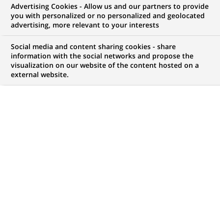
Advertising Cookies - Allow us and our partners to provide
you with personalized or no personalized and geolocated
NOUS RECHERCHONS UN
advertising, more relevant to your interests
Senior Credit &
Social media and content sharing cookies - share
Portfolio Management
information with the social networks and propose the
visualization on our website of the content hosted on a
external website.
Analyst – Real Estate
Capital Markets EMEA
CONTRAT
MARQUE
CDI (
Permanent
)
HORAIRES
MÉTIER
Temps plein
Développement
commercial