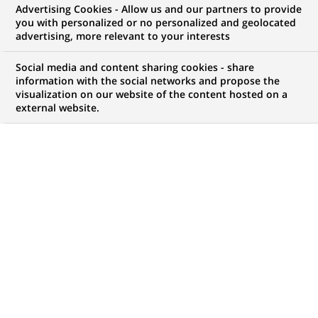
Advertising Cookies - Allow us and our partners to provide
you with personalized or no personalized and geolocated
advertising, more relevant to your interests
Mon espace candidat
Social media and content sharing cookies - share
information with the social networks and propose the
Suivre l'avancement de ma candidature,
visualization on our website of the content hosted on a
(Ce
transmettre des documents...
external website.
lien
s'ouvre
ACCÉDER À MON ESPACE
dans
un
nouvel
onglet)
743
743
OFFRES DANS
35
ZONES
offres
GÉOGRAPHIQUES
dans
35
zones
OFFRES EN FRANÇAIS UNIQUEMENT
géographiques