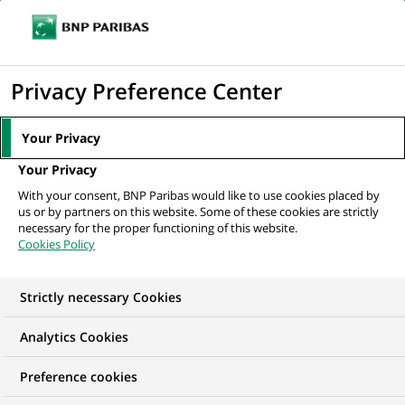
Ouvr
Cliquer
le
pour
men
de
Accueil
Nos offres d'emploi
afficher
Privacy Preference Center
navi
le
moteur
Your Privacy
de
Your Privacy
recherche
With your consent, BNP Paribas would like to use cookies placed by
us or by partners on this website. Some of these cookies are strictly
necessary for the proper functioning of this website.
Cookies Policy
Strictly necessary Cookies
NOS OFFRES D'EMPLOI EN
Analytics Cookies
Traitement des
Preference cookies
Opérations